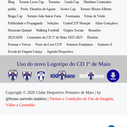
Blog
Torneio Liceu Cup
Torneios
Gaula Cup
Marítimo Centenário
public
Profe. Eleutério de Aguiar
Aveiro Cup
Torneio Mestre Alberto
Braga Cup
Torneio João Inácio Faria
Footmania
Férias de Verão
Publicidade e Propaganda
Seleções
UnderCUP Monção
Alirio Gonçalves
Honorato Quintal
Walking Football
Orgãos Sociais
Reuniões
2023/2026
Centenário do CD 1º de Maio 1925-2025
História
Poemas e Versos
Porto da Cruz CUP
Seniores Femininos
Seniores A
Escola da Vargem Caniço
Agenda Desportiva
Uso do novo Logotipo do CD 1º de Maio
Copyright © 2026 Clube Desportivo Primeiro de Maio | by
@bruno.azevedo.madeira
|
Termos e Condições de Uso de Imagem,
Vídeo e Conteúdo