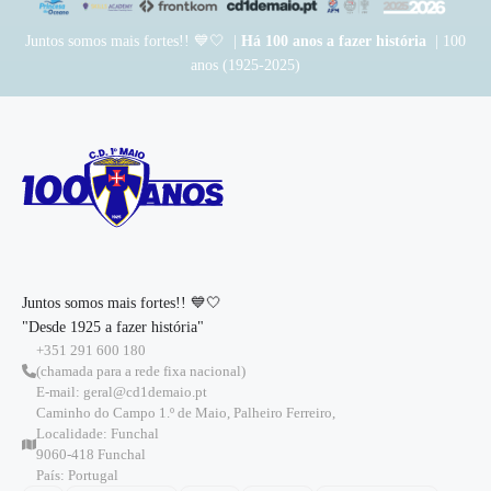
Juntos somos mais fortes!! 💙🤍 |
Há 100 anos a fazer história
| 100
anos (1925-2025)
Juntos somos mais fortes!! 💙🤍
"Desde 1925 a fazer história"
+351 291 600 180
(chamada para a rede fixa nacional)
E-mail: geral@cd1demaio.pt
Caminho do Campo 1.º de Maio, Palheiro Ferreiro,
Localidade: Funchal
9060-418 Funchal
País: Portugal