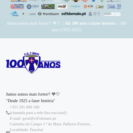
Juntos somos mais fortes!! 💙🤍 |
Há 100 anos a fazer história
| 100
anos (1925-2025)
Juntos somos mais fortes!! 💙🤍
"Desde 1925 a fazer história"
+351 291 600 180
(chamada para a rede fixa nacional)
E-mail: geral@cd1demaio.pt
Caminho do Campo 1.º de Maio, Palheiro Ferreiro,
Localidade: Funchal