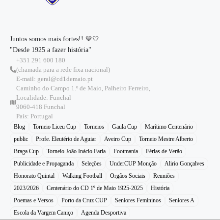
Juntos somos mais fortes!! 💙🤍
"Desde 1925 a fazer história"
+351 291 600 180
(chamada para a rede fixa nacional)
E-mail: geral@cd1demaio.pt
Caminho do Campo 1.º de Maio, Palheiro Ferreiro,
Localidade: Funchal
9060-418 Funchal
País: Portugal
Blog
Torneio Liceu Cup
Torneios
Gaula Cup
Marítimo Centenário
public
Profe. Eleutério de Aguiar
Aveiro Cup
Torneio Mestre Alberto
Braga Cup
Torneio João Inácio Faria
Footmania
Férias de Verão
Publicidade e Propaganda
Seleções
UnderCUP Monção
Alirio Gonçalves
Honorato Quintal
Walking Football
Orgãos Sociais
Reuniões
2023/2026
Centenário do CD 1º de Maio 1925-2025
História
Poemas e Versos
Porto da Cruz CUP
Seniores Femininos
Seniores A
Escola da Vargem Caniço
Agenda Desportiva