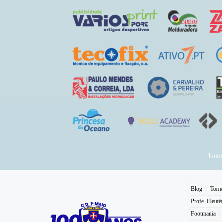
Junt
Blog
Torn
Profe. Eleuté
Footmania