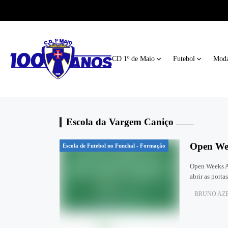
CD 1º de Maio
Futebol
Moda
Escola da Vargem Caniço
Open Wee
Escola de Futebol no Funchal - Formação
Open Weeks A
abrir as port
BRUNO AZE