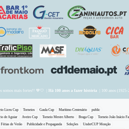
os somos mais fortes!! 💙🤍 |
Há 100 anos a fazer história
| 100 anos (1925-
eio Liceu Cup
Torneios
Gaula Cup
Marítimo Centenário
public
rio de Aguiar
Aveiro Cup
Torneio Mestre Alberto
Braga Cup
Torneio João Inácio Fa
Férias de Verão
Publicidade e Propaganda
Seleções
UnderCUP Monção