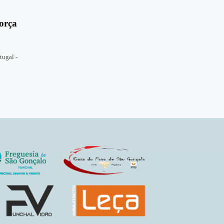
orça
tugal -