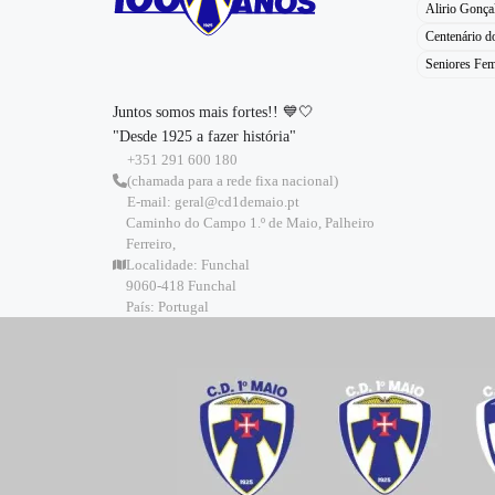
Alirio Gonça
Centenário 
Seniores Fem
Juntos somos mais fortes!! 💙🤍
"Desde 1925 a fazer história"
+351 291 600 180
(chamada para a rede fixa nacional)
E-mail: geral@cd1demaio.pt
Caminho do Campo 1.º de Maio, Palheiro
Ferreiro,
Localidade: Funchal
9060-418 Funchal
País: Portugal