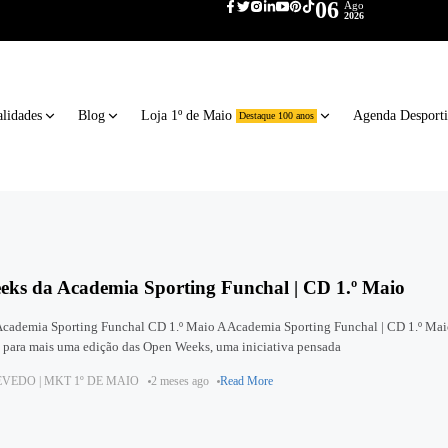
06
Ago
2026
lidades
Blog
Loja 1º de Maio
Agenda Desport
Destaque 100 anos
ks da Academia Sporting Funchal | CD 1.º Maio
cademia Sporting Funchal CD 1.º Maio A Academia Sporting Funchal | CD 1.º Mai
as para mais uma edição das Open Weeks, uma iniciativa pensada
VEDO | MKT 1º DE MAIO
2 meses ago
Read More