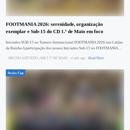
FOOTMANIA 2026: serenidade, organização
exemplar e Sub‑15 do CD 1.º de Maio em foco
Iniciados SUB-15 no Torneio Internacional FOOTMANIA 2026 nas Caldas
da Rainha A participação dos nossos Iniciados Sub‑15 no FOOTMANIA
2026, nas Caldas da Rainha, tem sido marcada por competitividade,
BRUNO AZEVEDO | MKT 1º DE MAIO
1 mês ago
Read More
resiliência
Aveiro Cup