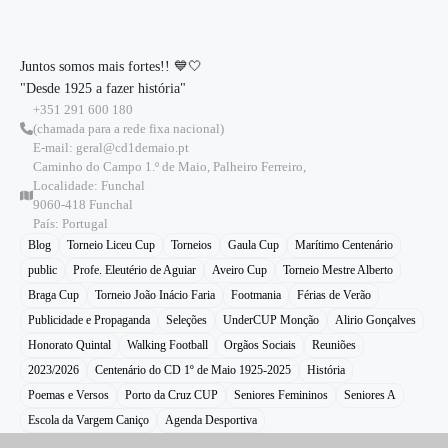
Juntos somos mais fortes!! 💙🤍
"Desde 1925 a fazer história"
+351 291 600 180
(chamada para a rede fixa nacional)
E-mail: geral@cd1demaio.pt
Caminho do Campo 1.º de Maio, Palheiro Ferreiro,
Localidade: Funchal
9060-418 Funchal
País: Portugal
Blog
Torneio Liceu Cup
Torneios
Gaula Cup
Marítimo Centenário
public
Profe. Eleutério de Aguiar
Aveiro Cup
Torneio Mestre Alberto
Braga Cup
Torneio João Inácio Faria
Footmania
Férias de Verão
Publicidade e Propaganda
Seleções
UnderCUP Monção
Alirio Gonçalves
Honorato Quintal
Walking Football
Orgãos Sociais
Reuniões
2023/2026
Centenário do CD 1º de Maio 1925-2025
História
Poemas e Versos
Porto da Cruz CUP
Seniores Femininos
Seniores A
Escola da Vargem Caniço
Agenda Desportiva