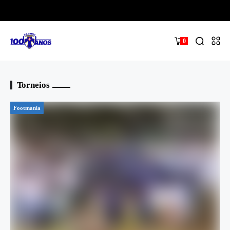
0
Torneios
Footmania