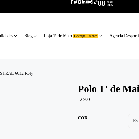
08
Ago
2026
lidades
Blog
Loja 1º de Maio
Agenda Desport
Destaque 100 anos
AUSTRAL 6632 Roly
Polo 1º de M
12,90
€
COR