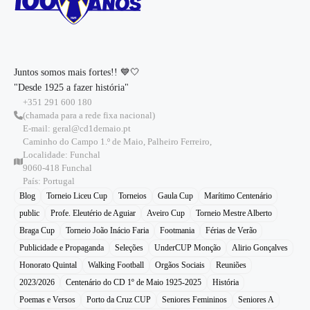
Juntos somos mais fortes!! 💙🤍
"Desde 1925 a fazer história"
+351 291 600 180
(chamada para a rede fixa nacional)
E-mail: geral@cd1demaio.pt
Caminho do Campo 1.º de Maio, Palheiro Ferreiro,
Localidade: Funchal
9060-418 Funchal
País: Portugal
Blog
Torneio Liceu Cup
Torneios
Gaula Cup
Marítimo Centenário
public
Profe. Eleutério de Aguiar
Aveiro Cup
Torneio Mestre Alberto
Braga Cup
Torneio João Inácio Faria
Footmania
Férias de Verão
Publicidade e Propaganda
Seleções
UnderCUP Monção
Alirio Gonçalves
Honorato Quintal
Walking Football
Orgãos Sociais
Reuniões
2023/2026
Centenário do CD 1º de Maio 1925-2025
História
Poemas e Versos
Porto da Cruz CUP
Seniores Femininos
Seniores A