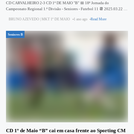
CD CARVALHEIRO 2-3 CD 1º DE MAIO "B" 📅 18ª Jornada do
Campeonato Regional 1.ª Divisão - Seniores - Futebol 11 📆 2025.03.22 |
🕗 20:00 📍 Campo Adelino Rodrigues
BRUNO AZEVEDO | MKT 1º DE MAIO
1 ano ago
Read More
Seniores B
CD 1º de Maio “B” cai em casa frente ao Sporting CM