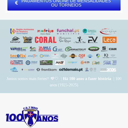
PAGAMENTOS ONLINE DE MENSALIDADES
OU TORNEIOS
Juntos somos mais fortes!! 💙🤍 |
Há 100 anos a fazer história
| 100
anos (1925-2025)