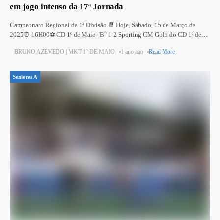
em jogo intenso da 17ª Jornada
Campeonato Regional da 1ª Divisão 📆 Hoje, Sábado, 15 de Março de
2025⏰ 16H00⚽ CD 1º de Maio "B" 1-2 Sporting CM Golo do CD 1º de
Maio:⚽ 36' Chico
BRUNO AZEVEDO | MKT 1º DE MAIO
1 ano ago
Read More
Seniores A