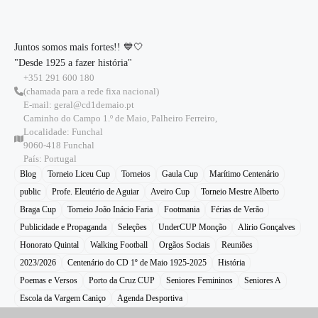
Juntos somos mais fortes!! 💙🤍
"Desde 1925 a fazer história"
+351 291 600 180
(chamada para a rede fixa nacional)
E-mail: geral@cd1demaio.pt
Caminho do Campo 1.º de Maio, Palheiro Ferreiro,
Localidade: Funchal
9060-418 Funchal
País: Portugal
Blog
Torneio Liceu Cup
Torneios
Gaula Cup
Marítimo Centenário
public
Profe. Eleutério de Aguiar
Aveiro Cup
Torneio Mestre Alberto
Braga Cup
Torneio João Inácio Faria
Footmania
Férias de Verão
Publicidade e Propaganda
Seleções
UnderCUP Monção
Alirio Gonçalves
Honorato Quintal
Walking Football
Orgãos Sociais
Reuniões
2023/2026
Centenário do CD 1º de Maio 1925-2025
História
Poemas e Versos
Porto da Cruz CUP
Seniores Femininos
Seniores A
Escola da Vargem Caniço
Agenda Desportiva