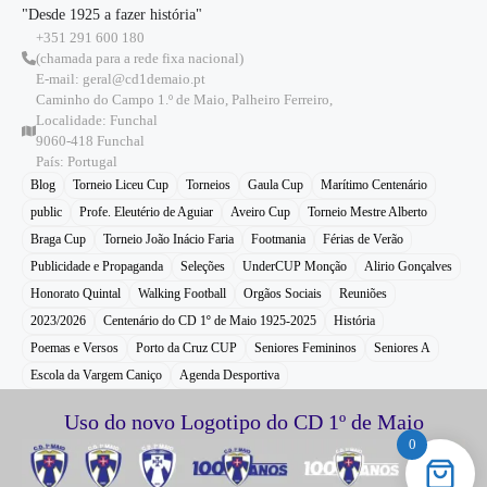
"Desde 1925 a fazer história"
+351 291 600 180
(chamada para a rede fixa nacional)
E-mail: geral@cd1demaio.pt
Caminho do Campo 1.º de Maio, Palheiro Ferreiro,
Localidade: Funchal
9060-418 Funchal
País: Portugal
Blog
Torneio Liceu Cup
Torneios
Gaula Cup
Marítimo Centenário
public
Profe. Eleutério de Aguiar
Aveiro Cup
Torneio Mestre Alberto
Braga Cup
Torneio João Inácio Faria
Footmania
Férias de Verão
Publicidade e Propaganda
Seleções
UnderCUP Monção
Alirio Gonçalves
Honorato Quintal
Walking Football
Orgãos Sociais
Reuniões
2023/2026
Centenário do CD 1º de Maio 1925-2025
História
Poemas e Versos
Porto da Cruz CUP
Seniores Femininos
Seniores A
Escola da Vargem Caniço
Agenda Desportiva
Uso do novo Logotipo do CD 1º de Maio
0