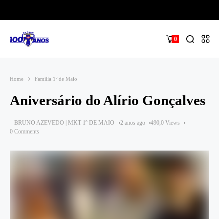
0
Home
Família 1º de Maio
Aniversário do Alírio Gonçalves
BRUNO AZEVEDO | MKT 1º DE MAIO
2 anos ago
490,0 Views
0 Comments