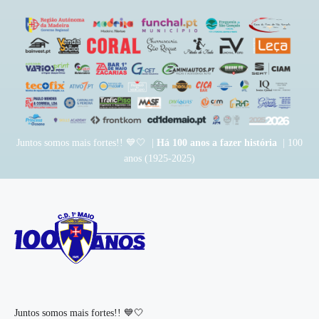
Juntos somos mais fortes!! 💙🤍 |
Há 100 anos a fazer história
| 100
anos (1925-2025)
Juntos somos mais fortes!! 💙🤍