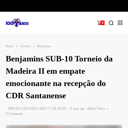
0
Home
Futebol
Benjamins
Benjamins SUB-10 Torneio da
Madeira II em empate
emocionante na recepção do
CDR Santanense
BRUNO AZEVEDO | MKT 1º DE MAIO
2 anos ago
404,0 Views
0 Comments