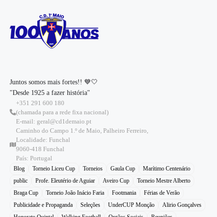
Juntos somos mais fortes!! 💙🤍
"Desde 1925 a fazer história"
+351 291 600 180
(chamada para a rede fixa nacional)
E-mail: geral@cd1demaio.pt
Caminho do Campo 1.º de Maio, Palheiro Ferreiro,
Localidade: Funchal
9060-418 Funchal
País: Portugal
Blog
Torneio Liceu Cup
Torneios
Gaula Cup
Marítimo Centenário
public
Profe. Eleutério de Aguiar
Aveiro Cup
Torneio Mestre Alberto
Braga Cup
Torneio João Inácio Faria
Footmania
Férias de Verão
Publicidade e Propaganda
Seleções
UnderCUP Monção
Alirio Gonçalves