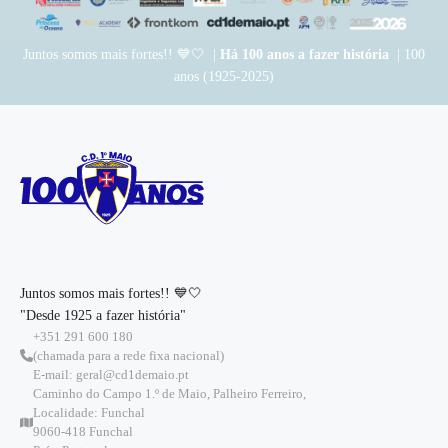
Juntos somos mais fortes!! 💙🤍 |
Há 100 anos a fazer história
| 100
anos (1925-2025)
Juntos somos mais fortes!! 💙🤍
"Desde 1925 a fazer história"
+351 291 600 180
(chamada para a rede fixa nacional)
E-mail: geral@cd1demaio.pt
Caminho do Campo 1.º de Maio, Palheiro Ferreiro,
Localidade: Funchal
9060-418 Funchal