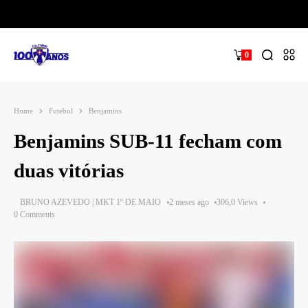
0
Home
Futebol
Benjamins
Benjamins SUB-11 fecham com
duas vitórias
BRUNO AZEVEDO | MKT 1º DE MAIO
2 meses ago
306,0 Views
0 Comments