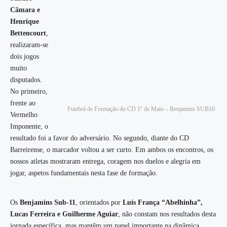
Câmara e
Henrique
Bettencourt
,
realizaram-se
dois jogos
muito
disputados.
No primeiro,
frente ao
Futebol de Formação do CD 1º de Maio – Benjamins SUB10
Vermelho
Imponente, o
resultado foi a favor do adversário. No segundo, diante do CD
Barreirense, o marcador voltou a ser curto. Em ambos os encontros, os
nossos atletas mostraram entrega, coragem nos duelos e alegria em
jogar, aspetos fundamentais nesta fase de formação.
Os
Benjamins Sub-11
, orientados por
Luís França “Abelhinha”,
Lucas Ferreira e Guilherme Aguiar
, não constam nos resultados desta
jornada específica, mas mantêm um papel importante na dinâmica