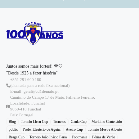
Juntos somos mais fortes!! 💙🤍
"Desde 1925 a fazer história"
+351 291 600 180
(chamada para a rede fixa nacional)
E-mail: geral@cd1demaio.pt
Caminho do Campo 1.º de Maio, Palheiro Ferreiro,
Localidade: Funchal
9060-418 Funchal
País: Portugal
Blog
Torneio Liceu Cup
Torneios
Gaula Cup
Marítimo Centenário
public
Profe. Eleutério de Aguiar
Aveiro Cup
Torneio Mestre Alberto
Braga Cup
Torneio João Inácio Faria
Footmania
Férias de Verão