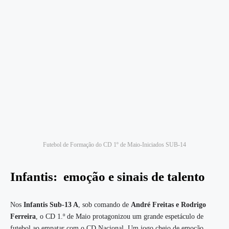
Futebol de Formação do CD 1º de Maio-Iniciados SUB-14
Infantis: emoção e sinais de talento
Nos
Infantis Sub-13 A
, sob comando de
André Freitas e Rodrigo
Ferreira
, o CD 1.º de Maio protagonizou um grande espetáculo de
futebol ao empatar com o CD Nacional. Um jogo cheio de emoção,