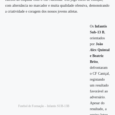
com alternância no marcador e muita qualidade ofensiva, demonstrando
a criatividade e coragem dos nossos jovens atletas.
Os
Infantis
Sub-13 B
,
orientados
por
João
Alex
Quintal
e Beatriz
Brito
,
defrontaram
o CF Caniçal,
registando
um resultado
favorável ao
adversário.
Apesar do
Futebol de Formação – Infantis SUB-13B
resultado, a
equipa lutou