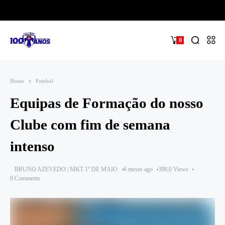
0
Home
Futebol
Equipas de Formação do nosso
Clube com fim de semana
intenso
BRUNO AZEVEDO | MKT 1º DE MAIO
6 meses ago
398,0 Views
0 Comments