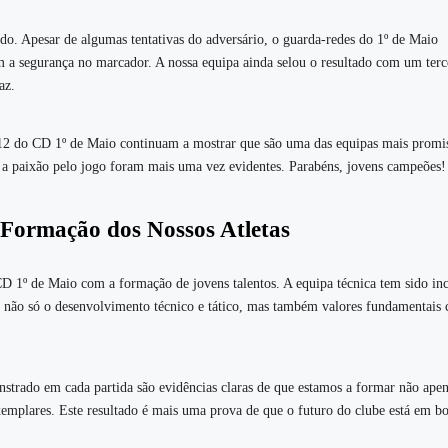
o. Apesar de algumas tentativas do adversário, o guarda-redes do 1º de Maio
m a segurança no marcador. A nossa equipa ainda selou o resultado com um terc
az.
b-12 do CD 1º de Maio continuam a mostrar que são uma das equipas mais promi
e a paixão pelo jogo foram mais uma vez evidentes. Parabéns, jovens campeões!
Formação dos Nossos Atletas
CD 1º de Maio com a formação de jovens talentos. A equipa técnica tem sido in
o não só o desenvolvimento técnico e tático, mas também valores fundamentais
nstrado em cada partida são evidências claras de que estamos a formar não ape
xemplares. Este resultado é mais uma prova de que o futuro do clube está em b