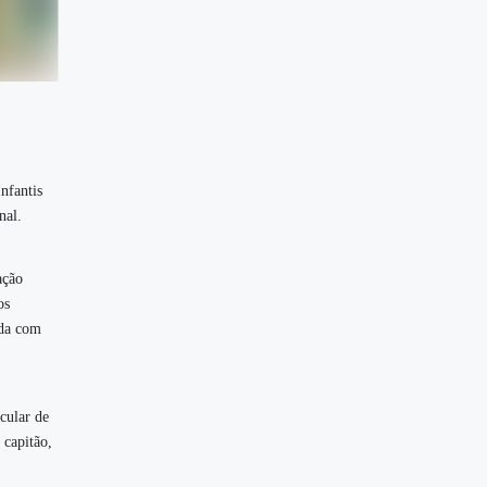
nfantis
nal.
ação
os
ada com
cular de
 capitão,