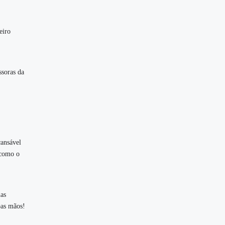
eiro
ssoras da
cansável
 como o
nas
oas mãos!