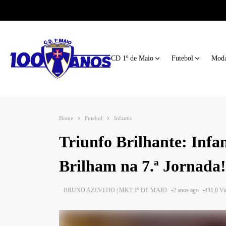
CD 1º de Maio
Futebol
Moda
Home
Futebol
Infantis
Triunfo Brilhante: Infa
Brilham na 7.ª Jornada!
BRUNO AZEVEDO | MKT 1º DE MAIO
2 anos ago
431,0 V