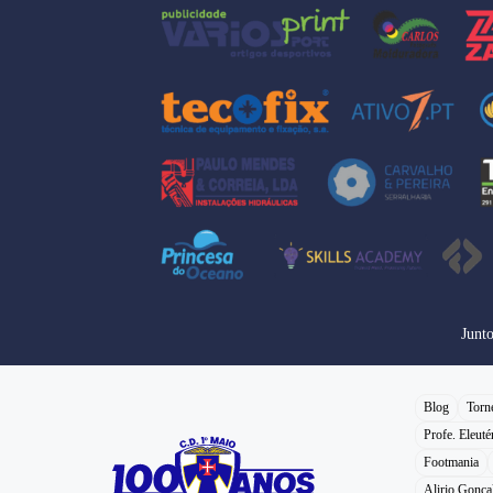
Junt
Blog
Torn
Profe. Eleuté
Footmania
Alirio Gonça