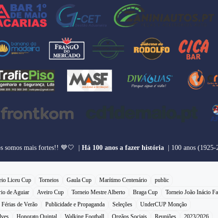
os somos mais fortes!! 💙🤍 |
Há 100 anos a fazer história
| 100 anos (1925-
eio Liceu Cup
Torneios
Gaula Cup
Marítimo Centenário
public
rio de Aguiar
Aveiro Cup
Torneio Mestre Alberto
Braga Cup
Torneio João Inácio Fa
Férias de Verão
Publicidade e Propaganda
Seleções
UnderCUP Monção
lves
Honorato Quintal
Walking Football
Orgãos Sociais
Reuniões
2023/2026