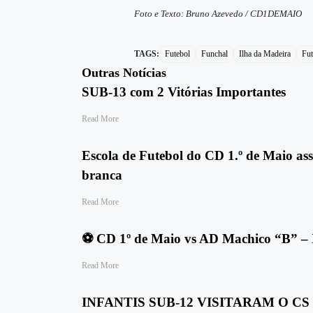
Foto e Texto: Bruno Azevedo / CD1DEMAIO
TAGS:
Futebol
Funchal
Ilha da Madeira
Fut
Outras Notícias
SUB-13 com 2 Vitórias Importantes
Read More
Escola de Futebol do CD 1.º de Maio assi
branca
Read More
⚽ CD 1º de Maio vs AD Machico “B” – In
Read More
INFANTIS SUB-12 VISITARAM O CS