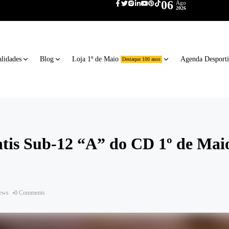
06
Ago
2026
lidades
Blog
Loja 1º de Maio
Agenda Desport
Destaque 100 anos
ntis Sub-12 “A” do CD 1º de Mai
iews
0 Comments