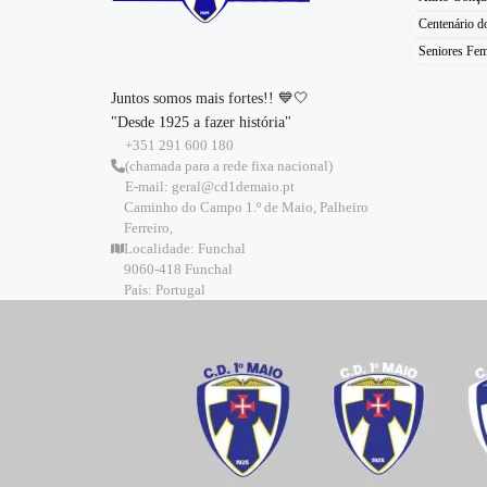
Centenário 
Seniores Fem
Juntos somos mais fortes!! 💙🤍
"Desde 1925 a fazer história"
+351 291 600 180
(chamada para a rede fixa nacional)
E-mail: geral@cd1demaio.pt
Caminho do Campo 1.º de Maio, Palheiro
Ferreiro,
Localidade: Funchal
9060-418 Funchal
País: Portugal