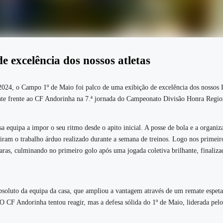
e excelência dos nossos atletas
24, o Campo 1º de Maio foi palco de uma exibição de excelência dos nossos I
nte frente ao CF Andorinha na 7.ª jornada do Campeonato Divisão Honra Regio
 equipa a impor o seu ritmo desde o apito inicial. A posse de bola e a organiz
etiram o trabalho árduo realizado durante a semana de treinos. Logo nos primeir
aras, culminando no primeiro golo após uma jogada coletiva brilhante, finaliz
bsoluto da equipa da casa, que ampliou a vantagem através de um remate espeta
 O CF Andorinha tentou reagir, mas a defesa sólida do 1º de Maio, liderada pelo