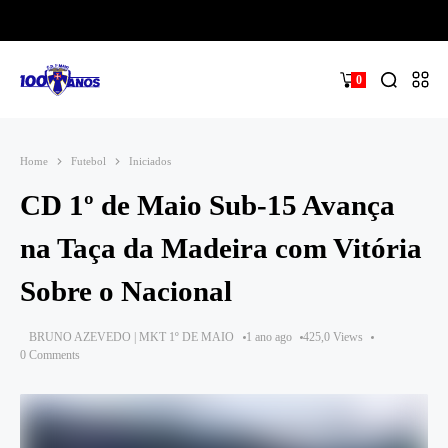
0
Home
Futebol
Iniciados
CD 1º de Maio Sub-15 Avança
na Taça da Madeira com Vitória
Sobre o Nacional
BRUNO AZEVEDO | MKT 1º DE MAIO
1 ano ago
425,0 Views
0 Comments