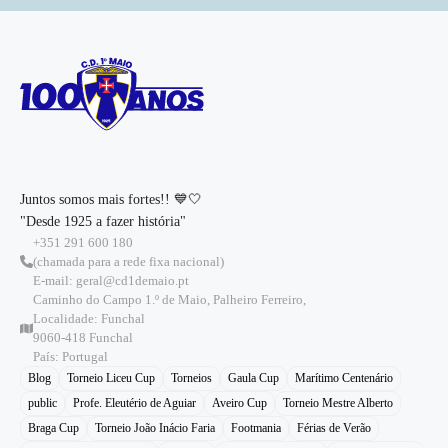
Juntos somos mais fortes!! 💙🤍
"Desde 1925 a fazer história"
+351 291 600 180
(chamada para a rede fixa nacional)
E-mail: geral@cd1demaio.pt
Caminho do Campo 1.º de Maio, Palheiro Ferreiro,
Localidade: Funchal
9060-418 Funchal
País: Portugal
Blog
Torneio Liceu Cup
Torneios
Gaula Cup
Marítimo Centenário
public
Profe. Eleutério de Aguiar
Aveiro Cup
Torneio Mestre Alberto
Braga Cup
Torneio João Inácio Faria
Footmania
Férias de Verão