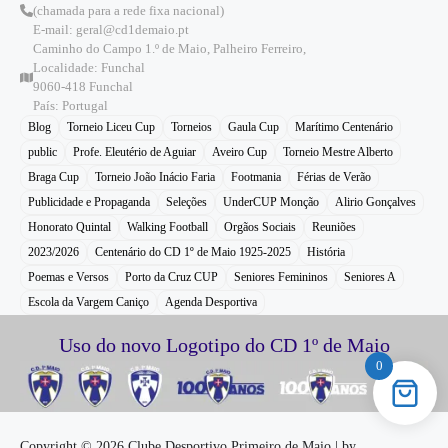
(chamada para a rede fixa nacional)
E-mail: geral@cd1demaio.pt
Caminho do Campo 1.º de Maio, Palheiro Ferreiro,
Localidade: Funchal
9060-418 Funchal
País: Portugal
Blog
Torneio Liceu Cup
Torneios
Gaula Cup
Marítimo Centenário
public
Profe. Eleutério de Aguiar
Aveiro Cup
Torneio Mestre Alberto
Braga Cup
Torneio João Inácio Faria
Footmania
Férias de Verão
Publicidade e Propaganda
Seleções
UnderCUP Monção
Alirio Gonçalves
Honorato Quintal
Walking Football
Orgãos Sociais
Reuniões
2023/2026
Centenário do CD 1º de Maio 1925-2025
História
Poemas e Versos
Porto da Cruz CUP
Seniores Femininos
Seniores A
Escola da Vargem Caniço
Agenda Desportiva
Uso do novo Logotipo do CD 1º de Maio
0
Copyright © 2026 Clube Desportivo Primeiro de Maio | by