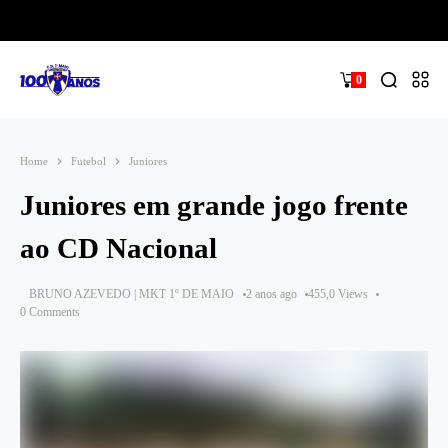
0
Home
Futebol
Juniores
Juniores em grande jogo frente
ao CD Nacional
BRUNO AZEVEDO | MKT 1º DE MAIO
2 anos ago
455,0 Views
0 Comments