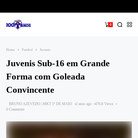
0
Home
Futebol
Juvenis
Juvenis Sub-16 em Grande
Forma com Goleada
Convincente
BRUNO AZEVEDO | MKT 1º DE MAIO
2 anos ago
476,0 Views
0 Comments