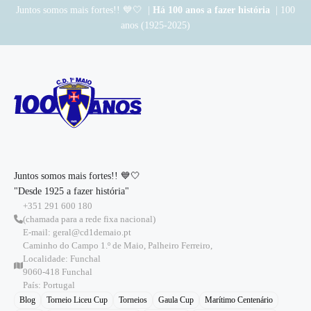
Juntos somos mais fortes!! 💙🤍 |
Há 100 anos a fazer história
| 100
anos (1925-2025)
Juntos somos mais fortes!! 💙🤍
"Desde 1925 a fazer história"
+351 291 600 180
(chamada para a rede fixa nacional)
E-mail: geral@cd1demaio.pt
Caminho do Campo 1.º de Maio, Palheiro Ferreiro,
Localidade: Funchal
9060-418 Funchal
País: Portugal
Blog
Torneio Liceu Cup
Torneios
Gaula Cup
Marítimo Centenário