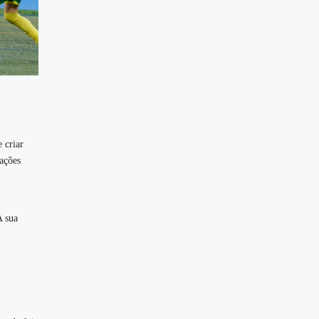
 criar
ações
A sua