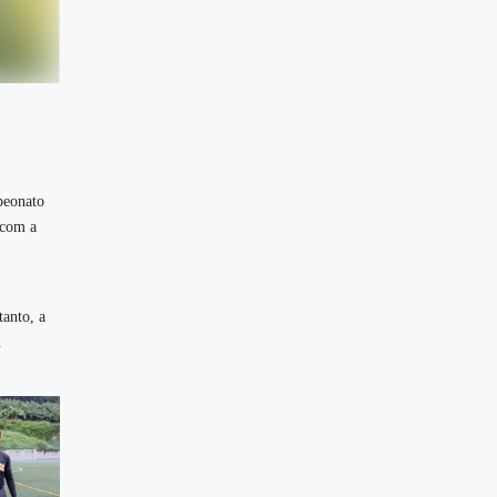
peonato
 com a
anto, a
.