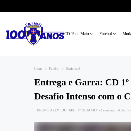
CD 1º de Maio
Futebol
Moda
Home
Futebol
Seniores A
Entrega e Garra: CD 1º
Desafio Intenso com o 
BRUNO AZEVEDO | MKT 1º DE MAIO
2 anos ago
416,0 V