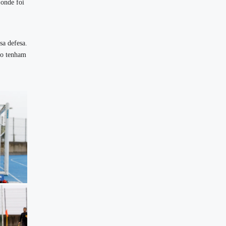
 onde foi
sa defesa.
ão tenham