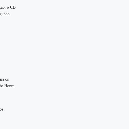
ção, o CD
egundo
ara os
são Honra
os