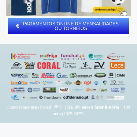
PAGAMENTOS ONLINE DE MENSALIDADES
OU TORNEIOS
Juntos somos mais fortes!! 💙🤍 |
Há 100 anos a fazer história
| 100
anos (1925-2025)