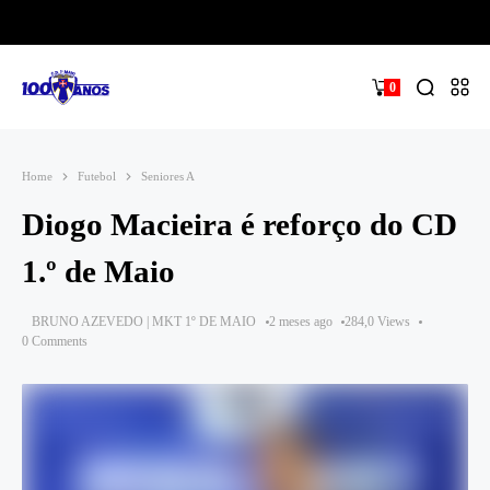
0
Home
Futebol
Seniores A
Diogo Macieira é reforço do CD
1.º de Maio
BRUNO AZEVEDO | MKT 1º DE MAIO
2 meses ago
284,0 Views
0 Comments