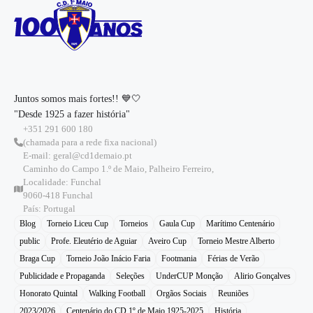
Juntos somos mais fortes!! 💙🤍
"Desde 1925 a fazer história"
+351 291 600 180
(chamada para a rede fixa nacional)
E-mail: geral@cd1demaio.pt
Caminho do Campo 1.º de Maio, Palheiro Ferreiro,
Localidade: Funchal
9060-418 Funchal
País: Portugal
Blog
Torneio Liceu Cup
Torneios
Gaula Cup
Marítimo Centenário
public
Profe. Eleutério de Aguiar
Aveiro Cup
Torneio Mestre Alberto
Braga Cup
Torneio João Inácio Faria
Footmania
Férias de Verão
Publicidade e Propaganda
Seleções
UnderCUP Monção
Alirio Gonçalves
Honorato Quintal
Walking Football
Orgãos Sociais
Reuniões
2023/2026
Centenário do CD 1º de Maio 1925-2025
História