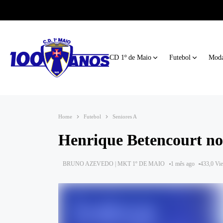
CD 1º de Maio
Futebol
Moda
Home
Futebol
Seniores A
Henrique Betencourt nos
BRUNO AZEVEDO | MKT 1º DE MAIO
1 mês ago
433,0 Vi