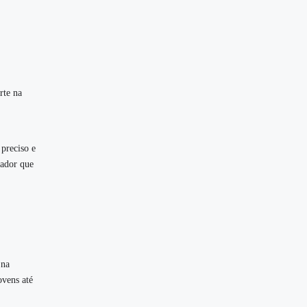
rte na
preciso e
gador que
 na
ovens até