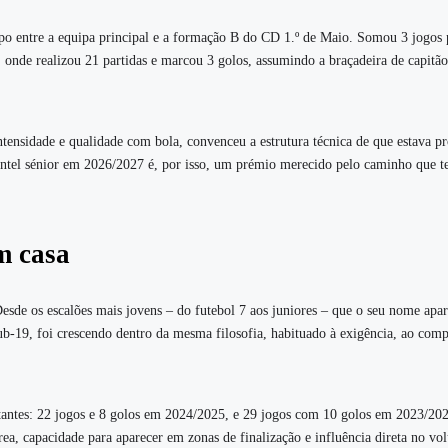
po entre a equipa principal e a formação B do CD 1.º de Maio. Somou 3 jogos 
B, onde realizou 21 partidas e marcou 3 golos, assumindo a braçadeira de capitã
ensidade e qualidade com bola, convenceu a estrutura técnica de que estava pr
lantel sénior em 2026/2027 é, por isso, um prémio merecido pelo caminho que t
m casa
esde os escalões mais jovens – do futebol 7 aos juniores – que o seu nome apa
b‑19, foi crescendo dentro da mesma filosofia, habituado à exigência, ao com
ntes: 22 jogos e 8 golos em 2024/2025, e 29 jogos com 10 golos em 2023/202
a, capacidade para aparecer em zonas de finalização e influência direta no vo