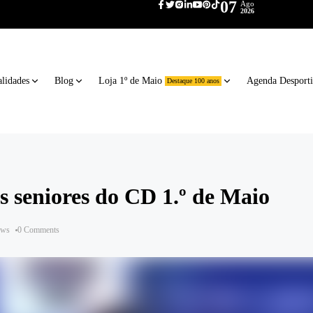
07
Ago
2026
lidades
Blog
Loja 1º de Maio
Agenda Desport
Destaque 100 anos
 seniores do CD 1.º de Maio
ews
0 Comments