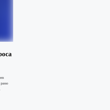
poca
vem
 passo
.