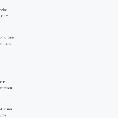
pelos
o e um
onto para
em feito
rece
promisso
4. Esses
lume