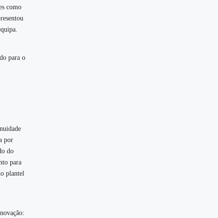
bes como
resentou
equipa.
do para o
inuidade
a por
do do
nto para
o plantel
enovação: