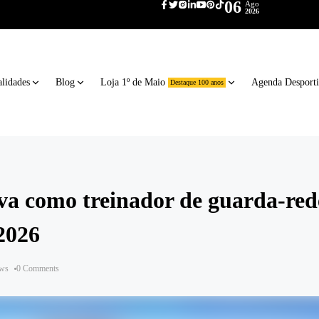
06
Ago
2026
lidades
Blog
Loja 1º de Maio
Agenda Desport
Destaque 100 anos
va como treinador de guarda-red
2026
ews
0 Comments