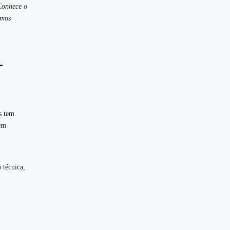
Conhece o
emos
-
s tem
sem
 técnica,