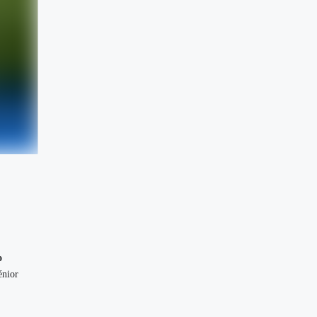
o
énior