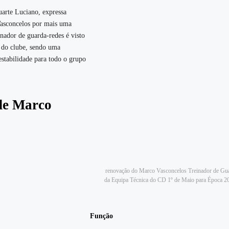
arte Luciano, expressa
asconcelos por mais uma
inador de guarda-redes é visto
 do clube, sendo uma
estabilidade para todo o grupo
 de Marco
renovação do Marco Vasconcelos Treinador de Gu
da Equipa Técnica do CD 1º de Maio para Época 
Função