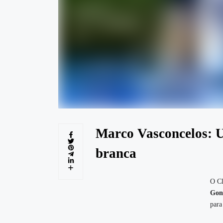
Marco Vasconcelos: U
branca
O Cl
Gonç
para