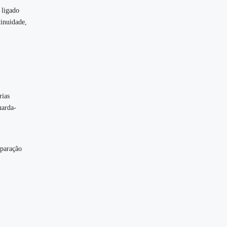
 ligado
tinuidade,
rias
uarda-
eparação