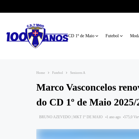
CD 1º de Maio
Futebol
Moda
Home
Futebol
Seniores A
Marco Vasconcelos reno
do CD 1º de Maio 2025/
BRUNO AZEVEDO | MKT 1º DE MAIO
1 ano ago
575,0 Vi