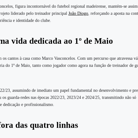
oncelos, figura incontornável do futebol regional madeirense, mantém-se assim
rojeto liderado pelo treinador principal
João Diogo
, reforçando a aposta na con
riência e identidade do clube.
a vida dedicada ao 1º de Maio
os cantos à casa como Marco Vasconcelos. Com um percurso que atravessa vá
ória do 1º de Maio, tanto como jogador como agora na função de treinador de g
22/23, assumindo de imediato um papel fundamental no desenvolvimento e pr
u os guarda-redes nas épocas 2022/23, 2023/24 e 2024/25, transmitindo não só
 dedicação e profissionalismo.
fora das quatro linhas