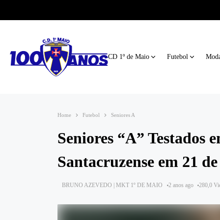
CD 1º de Maio
Futebol
Moda
Home
Futebol
Seniores A
Seniores “A” Testados e
Santacruzense em 21 de
BRUNO AZEVEDO | MKT 1º DE MAIO
2 anos ago
280,0 V