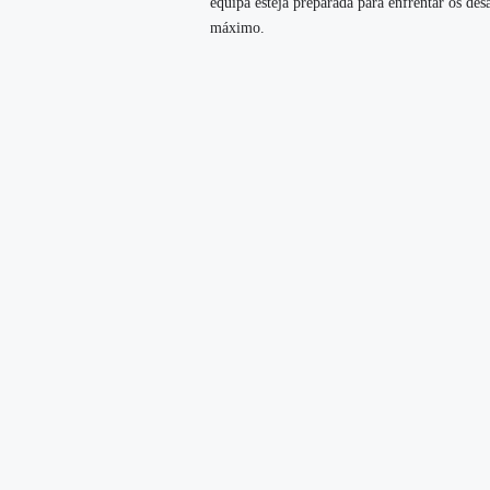
equipa esteja preparada para enfrentar os des
máximo.