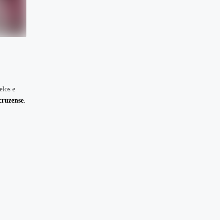
elos e
cruzense
.