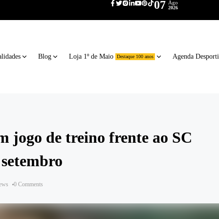
07
Ago
2026
lidades
Blog
Loja 1º de Maio
Agenda Desport
Destaque 100 anos
m jogo de treino frente ao SC
 setembro
iews
0 Comments