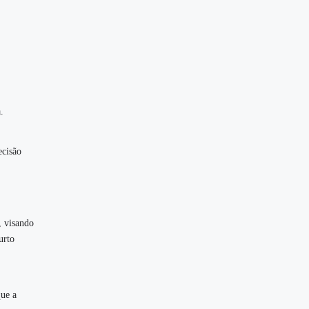
.
ecisão
, visando
urto
que a