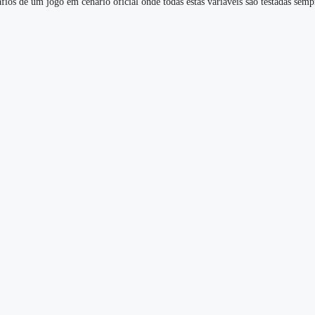
afios de um jogo em cenário oficial onde todas estas variáveis são testadas semp