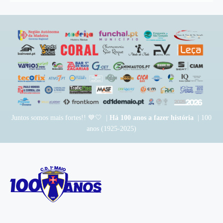
Juntos somos mais fortes!! 💙🤍 |
Há 100 anos a fazer história
| 100
anos (1925-2025)