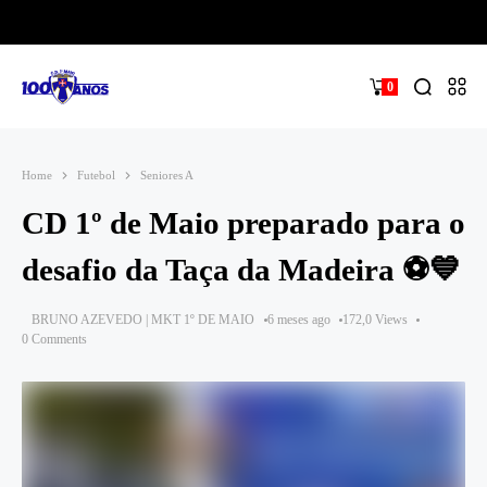
0
Home
Futebol
Seniores A
CD 1º de Maio preparado para o
desafio da Taça da Madeira ⚽💙
BRUNO AZEVEDO | MKT 1º DE MAIO
6 meses ago
172,0 Views
0 Comments