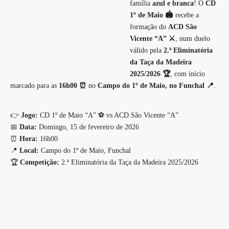
família
azul e branca
! O
CD
1º de Maio 🏟️
recebe a
formação do
ACD São
Vicente “A” ⚔️
, num duelo
válido pela
2.ª Eliminatória
da Taça da Madeira
2025/2026 🏆
, com início
marcado para as
16h00 ⏰
no
Campo do 1º de Maio, no Funchal 📍
.
👉
Jogo:
CD 1º de Maio “A” ⚽ vs ACD São Vicente “A”
📅
Data:
Domingo, 15 de fevereiro de 2026
⏰
Hora:
16h00
📍
Local:
Campo do 1º de Maio, Funchal
🏆
Competição:
2.ª Eliminatória da Taça da Madeira 2025/2026