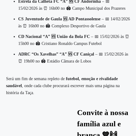
Estrela da Calheta FC “A” 🆚 CF Andorinha
– 📅
15/02/2026 às ⏰ 16h00 no 🏟️ Campo Municipal dos Prazeres
CS Juventude de Gaula 🆚 AD Pontassolense
– 📅 14/02/2026
às ⏰ 16h00 no 🏟️ Complexo Desportivo de Gaula
CD Nacional “A” 🆚 União da Bola FC
– 📅 15/02/2026 às ⏰
15h00 no 🏟️ Cristiano Ronaldo Campus Futebol
ADRC “Os Xavelhas” “A” 🆚 CF Caniçal
– 📅 15/02/2026 às
⏰ 19h00 no 🏟️ Estádio Câmara de Lobos
Será um fim de semana repleto de
futebol, emoção e rivalidade
saudável
, onde cada clube procurará escrever mais uma página na
história da Taça.
Convite à nossa
família azul e
branca 💙🙌