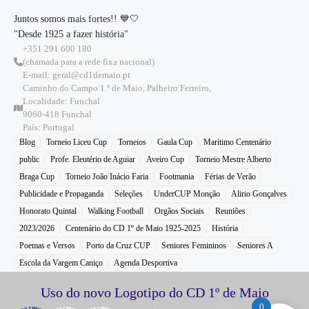
Juntos somos mais fortes!! 💙🤍
"Desde 1925 a fazer história"
+351 291 600 180
(chamada para a rede fixa nacional)
E-mail: geral@cd1demaio.pt
Caminho do Campo 1.º de Maio, Palheiro Ferreiro,
Localidade: Funchal
9060-418 Funchal
País: Portugal
Blog
Torneio Liceu Cup
Torneios
Gaula Cup
Marítimo Centenário
public
Profe. Eleutério de Aguiar
Aveiro Cup
Torneio Mestre Alberto
Braga Cup
Torneio João Inácio Faria
Footmania
Férias de Verão
Publicidade e Propaganda
Seleções
UnderCUP Monção
Alirio Gonçalves
Honorato Quintal
Walking Football
Orgãos Sociais
Reuniões
2023/2026
Centenário do CD 1º de Maio 1925-2025
História
Poemas e Versos
Porto da Cruz CUP
Seniores Femininos
Seniores A
Escola da Vargem Caniço
Agenda Desportiva
Uso do novo Logotipo do CD 1º de Maio
0