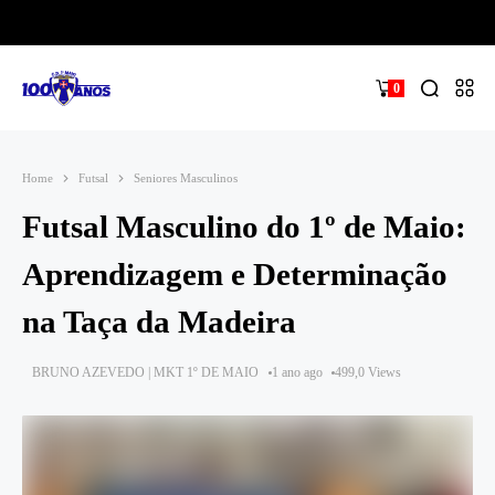
0
Home
Futsal
Seniores Masculinos
Futsal Masculino do 1º de Maio:
Aprendizagem e Determinação
na Taça da Madeira
BRUNO AZEVEDO | MKT 1º DE MAIO
1 ano ago
499,0 Views