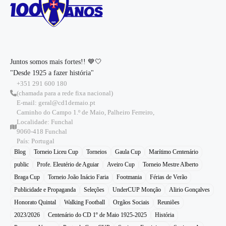
Juntos somos mais fortes!! 💙🤍
"Desde 1925 a fazer história"
+351 291 600 180
(chamada para a rede fixa nacional)
E-mail: geral@cd1demaio.pt
Caminho do Campo 1.º de Maio, Palheiro Ferreiro,
Localidade: Funchal
9060-418 Funchal
País: Portugal
Blog
Torneio Liceu Cup
Torneios
Gaula Cup
Marítimo Centenário
public
Profe. Eleutério de Aguiar
Aveiro Cup
Torneio Mestre Alberto
Braga Cup
Torneio João Inácio Faria
Footmania
Férias de Verão
Publicidade e Propaganda
Seleções
UnderCUP Monção
Alirio Gonçalves
Honorato Quintal
Walking Football
Orgãos Sociais
Reuniões
2023/2026
Centenário do CD 1º de Maio 1925-2025
História