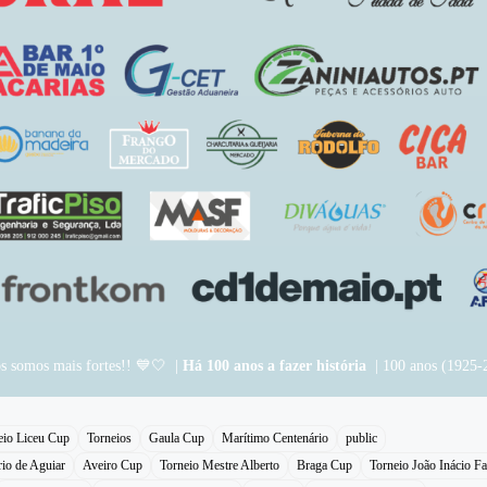
os somos mais fortes!! 💙🤍 |
Há 100 anos a fazer história
| 100 anos (1925-
eio Liceu Cup
Torneios
Gaula Cup
Marítimo Centenário
public
rio de Aguiar
Aveiro Cup
Torneio Mestre Alberto
Braga Cup
Torneio João Inácio Fa