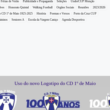
Férias de Verão
Publicidade e Propaganda
Seleções
UnderCUP Monção
lves
Honorato Quintal
Walking Football
Orgãos Sociais
Reuniões
2023/2026
do CD 1º de Maio 1925-2025
História
Poemas e Versos
Porto da Cruz CUP
ininos
Seniores A
Escola da Vargem Caniço
Agenda Desportiva
Uso do novo Logotipo do CD 1º de Maio