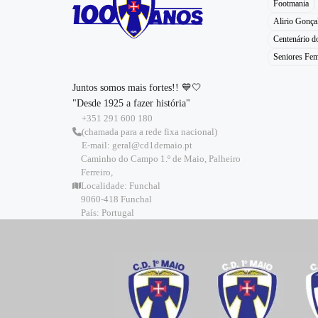
Footmania
Alirio Gonça
Centenário 
Seniores Fem
Juntos somos mais fortes!! 💙🤍
"Desde 1925 a fazer história"
+351 291 600 180
(chamada para a rede fixa nacional)
E-mail: geral@cd1demaio.pt
Caminho do Campo 1.º de Maio, Palheiro
Ferreiro,
Localidade: Funchal
9060-418 Funchal
País: Portugal