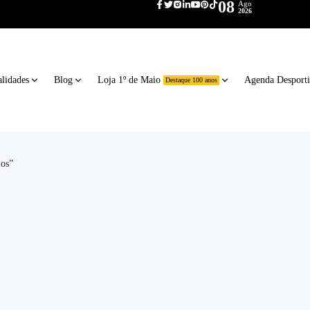
08
Ago
2026
lidades
Blog
Loja 1º de Maio
Agenda Desport
Destaque 100 anos
ios”