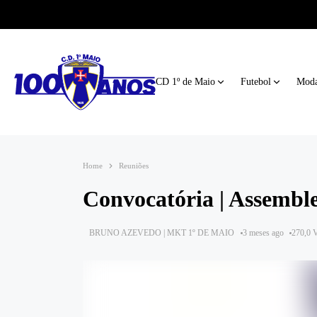
CD 1º de Maio
Futebol
Moda
Home
Reuniões
Convocatória | Assembl
BRUNO AZEVEDO | MKT 1º DE MAIO
3 meses ago
270,0 