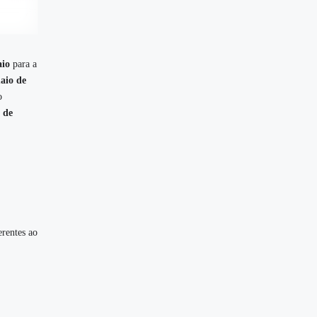
aio
para a
aio de
o
 de
erentes ao