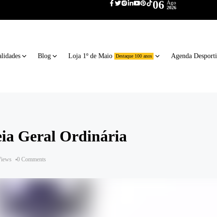
06
Ago
2026
lidades
Blog
Loja 1º de Maio
Agenda Desport
Destaque 100 anos
eia Geral Ordinária
Views
0 Comments