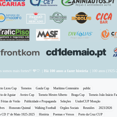
os somos mais fortes!! 💙🤍 |
Há 100 anos a fazer história
| 100 anos (1925-
eio Liceu Cup
Torneios
Gaula Cup
Marítimo Centenário
public
rio de Aguiar
Aveiro Cup
Torneio Mestre Alberto
Braga Cup
Torneio João Inácio Fa
Férias de Verão
Publicidade e Propaganda
Seleções
UnderCUP Monção
lves
Honorato Quintal
Walking Football
Orgãos Sociais
Reuniões
2023/2026
do CD 1º de Maio 1925-2025
História
Poemas e Versos
Porto da Cruz CUP