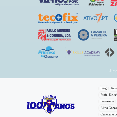
Junt
Blog
Torn
Profe. Eleuté
Footmania
Alirio Gonça
Centenário 