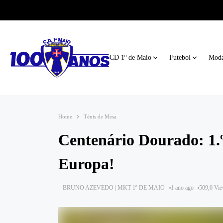
CD 1º de Maio
Futebol
Moda
Home
Ténis de Mesa
Centenário Dourado: 1.º
Europa!
BRUNO AZEVEDO | MKT 1º DE MAIO
1 ano ago
509,0 Vi