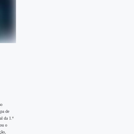
so
ipa de
l da 1.ª
ou o
ção,