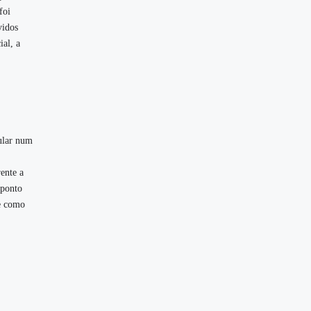
foi
vidos
ial, a
ular num
ente a
 ponto
se como