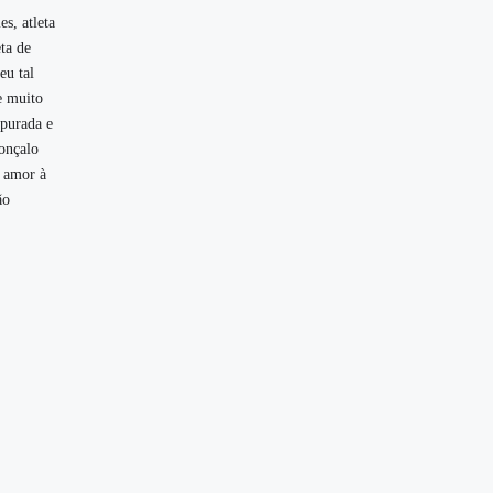
s, atleta
ta de
eu tal
e muito
apurada e
onçalo
e amor à
ão