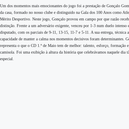
Um dos momentos mais emocionantes do jogo foi a prestação de Gonçalo Gome
da casa, formado no nosso clube e distinguido na Gala dos 100 Anos como Atle
Mérito Desportivo. Neste jogo, Gonçalo provou em campo por que razão receb
distinção. Frente a um adversário exigente, venceu por 1-3 num duelo intenso 
disputado, com os parciais de 9-11, 13-15, 11-7 e 5-11. A sua entrega, técnica 
capacidade de manter a calma nos momentos decisivos foram determinantes. G
representa o que o CD 1.º de Maio tem de melhor: talento, esforço, formação 
camisola. Foi uma exibição à altura da história que celebrávamos naquele dia t
especial.