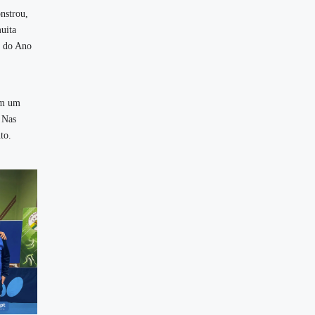
nstrou,
uita
r do Ano
om um
 Nas
to.