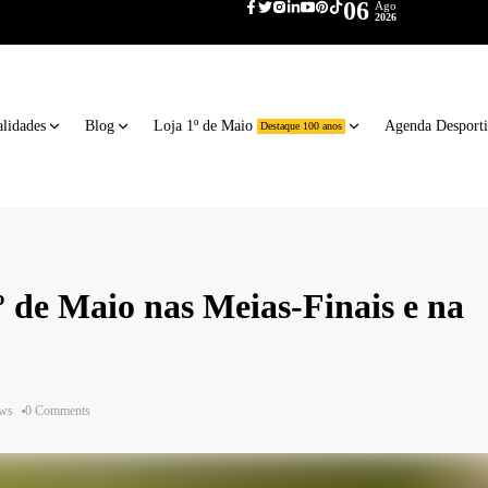
06
Ago
2026
lidades
Blog
Loja 1º de Maio
Agenda Desport
Destaque 100 anos
 de Maio nas Meias-Finais e na
ews
0 Comments