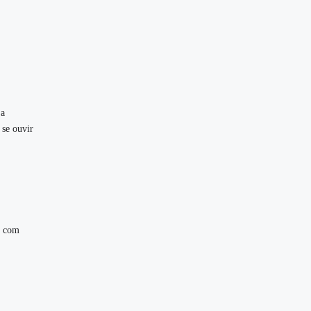
 a
 se ouvir
e, com