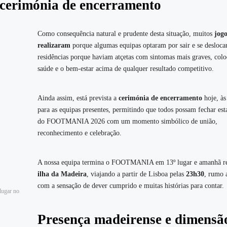
e cerimónia de encerramento
Como consequência natural e prudente desta situação, muitos
jogo
realizaram
porque algumas equipas optaram por sair e se desloca
residências porque haviam atçetas com sintomas mais graves, col
saúde e o bem‑estar acima de qualquer resultado competitivo.
Ainda assim, está prevista a
cerimónia de encerramento
hoje, à
para as equipas presentes, permitindo que todos possam fechar est
do FOOTMANIA 2026 com um momento simbólico de união,
reconhecimento e celebração.
A nossa equipa termina o FOOTMANIA em 13º lugar e amanhã re
ilha da Madeira
, viajando a partir de Lisboa pelas
23h30
, rumo 
com a sensação de dever cumprido e muitas histórias para contar.
lugar no
Presença madeirense e dimensã