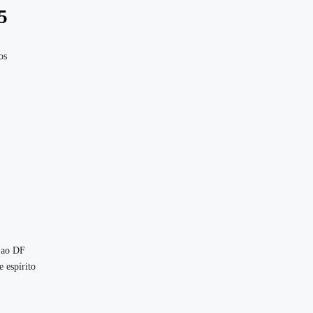
5
os
e ao DF
 espírito