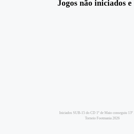
Jogos não iniciados 
Iniciados SUB-15 do CD 1º de Maio conseguiu 13º 
Torneio Footmania 2026