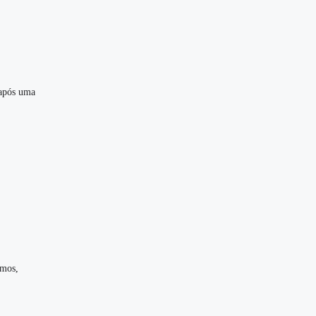
 após uma
smos,