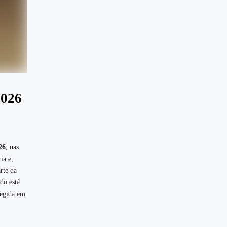
2026
26
, nas
ia e,
rte da
do está
tegida em