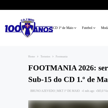
CD 1º de Maio
Futebol
Moda
Home
Torneios
Footmania
FOOTMANIA 2026: seren
Sub‑15 do CD 1.º de Ma
BRUNO AZEVEDO | MKT 1º DE MAIO
1 mês ago
583,0 Vi