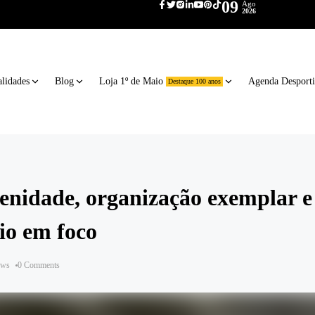
09
Ago
2026
lidades
Blog
Loja 1º de Maio
Agenda Desport
Destaque 100 anos
idade, organização exemplar e
io em foco
ews
0 Comments