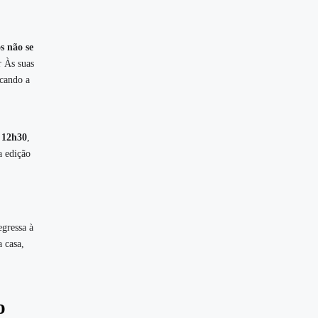
s não se
r Às suas
ocando a
s
12h30
,
a edição
gressa à
a casa,
o