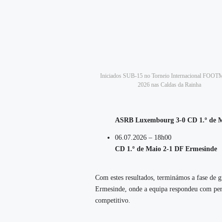
Iniciados SUB-15 no Torneio Internacional FO
2026 nas Caldas da Rainha
ASRB Luxembourg 3‑0 CD 1.º de 
06.07.2026 – 18h00
CD 1.º de Maio 2‑1 DF Ermesinde
Com estes resultados, terminámos a fase de
Ermesinde, onde a equipa respondeu com perso
competitivo.