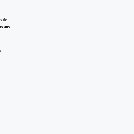
s de
as aos
s