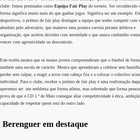
clube: fomos premiados como
Equipa Fair Play
do torneio. Ser reconhecido 
forma significa muito mais do que ganhar jogos. Significa ser um exemplo. E
desportivos, o prémio de fair play distingue a equipa que soube competir com r
absoluto pelo adversário, que manteve uma postura correta perante árbitros e
organização, que aceitou decisões com serenidade e que nunca confundiu vonta
vencer com agressividade ou descontrolo.
Este troféu mostra que os nossos jovens compreenderam que o futebol de form
também uma escola de carácter. Mostra que aprenderam a celebrar sem humilha
perder sem culpar, a reagir a erros com cabeça fria e a colocar o colectivo aci
individual. Para o clube, receber o prémio de fair play é uma reafirmação daqu
queremos ser: um emblema que forma atletas, mas sobretudo que forma pessoa
prova de que o CD 1.º de Maio consegue aliar competitividade à ética, ambição
capacidade de respeitar quem está do outro lado.
 Berenguer em destaque