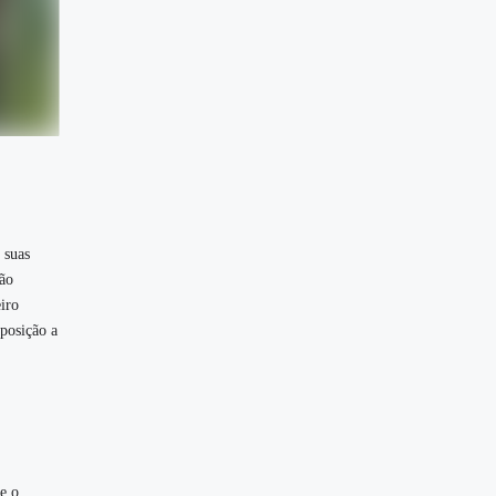
 suas
ão
iro
posição a
e o