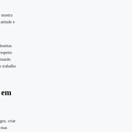
l mostra
atitude e
bonitas.
espeito
ernardo
 trabalho
s em
gos, criar
, mas