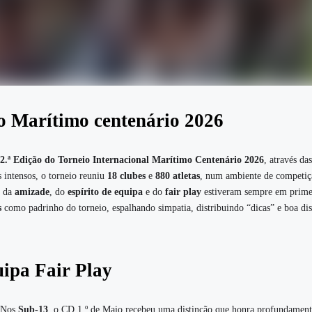
o Marítimo centenário 2026
2.ª Edição do Torneio Internacional Marítimo Centenário 2026
, através das
s intensos, o torneio reuniu
18 clubes
e
880 atletas
, num ambiente de competiç
, da
amizade
, do
espírito de equipa
e do
fair play
estiveram sempre em prime
s
como padrinho do torneio, espalhando simpatia, distribuindo “dicas” e boa dis
ipa Fair Play
Nos
Sub-13
, o CD 1.º de Maio recebeu uma distinção que honra profundament