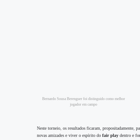
Bernardo Sousa Berenguer foi distinguido como melhor
jogador em campo
Neste torneio, os resultados ficaram, propositadamente, p
novas amizades e viver o espírito do
fair play
dentro e fo