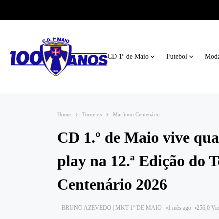
CD 1º de Maio
Futebol
Moda
Home
Torneios
Marítimo Centenário
CD 1.º de Maio vive quat
play na 12.ª Edição do 
Centenário 2026
BRUNO AZEVEDO | MKT 1º DE MAIO
1 mês ago
256,0 Vi