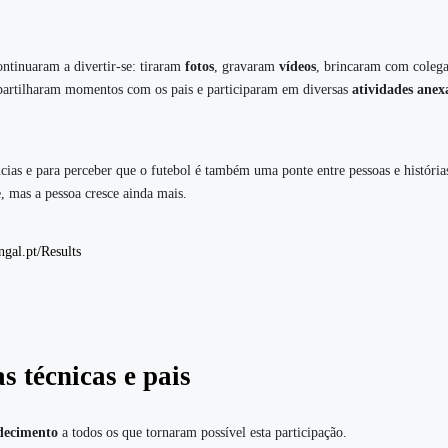
ntinuaram a divertir-se: tiraram
fotos
, gravaram
vídeos
, brincaram com colega
 partilharam momentos com os pais e participaram em diversas
atividades anex
ncias e para perceber que o futebol é também uma ponte entre pessoas e história
e, mas a pessoa cresce ainda mais.
ngal.pt/Results
s técnicas e pais
decimento
a todos os que tornaram possível esta participação.