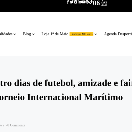
06
Ago
2026
lidades
Blog
Loja 1º de Maio
Agenda Desport
Destaque 100 anos
ro dias de futebol, amizade e fai
Torneio Internacional Marítimo
ews
0 Comments