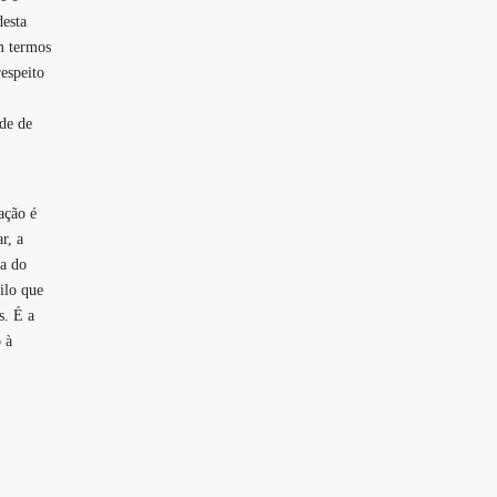
desta
m termos
espeito
de de
ação é
r, a
ma do
ilo que
s. É a
 à