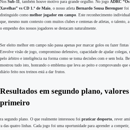
Nos
Sub-11
, também houve motivo para grande orgulho. No jogo
ADRC “Os
Xavelhas” vs CD 1.º de Maio
, o nosso atleta
Bernardo Sousa Berenguer
foi
distinguido como
melhor jogador em campo
. Este reconhecimento individua
que, mesmo num contexto com muitos clubes e centenas de atletas, o talento, a 
o empenho dos nossos jogadores se destacam naturalmente.
Ser eleito melhor em campo não passa apenas por marcar golos ou fazer fintas 
Envolve visão de jogo, compromisso defensivo, capacidade de ajudar colegas, r
pelo árbitro e inteligência na forma como se toma decisões com e sem bola. B
mostrou tudo isto, honrando o emblema que leva ao peito e comprovando que o
diário feito nos treinos está a dar frutos.
Resultados em segundo plano, valore
primeiro
ara segundo plano. O que realmente interessou foi
praticar desporto
, rever ami
ra das quatro linhas. Cada jogo foi uma oportunidade para aprender a competir