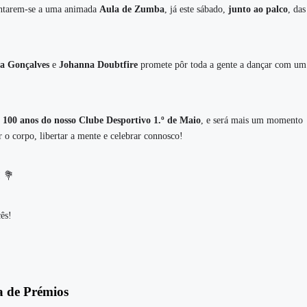
ntarem-se a uma animada
Aula de Zumba
, já este sábado,
junto ao palco
, da
a Gonçalves
e
Johanna Doubtfire
promete pôr toda a gente a dançar com um 
s
100 anos do nosso Clube Desportivo 1.º de Maio
, e será mais um momento
o corpo, libertar a mente e celebrar connosco!
! 💐
ês!
a de Prémios