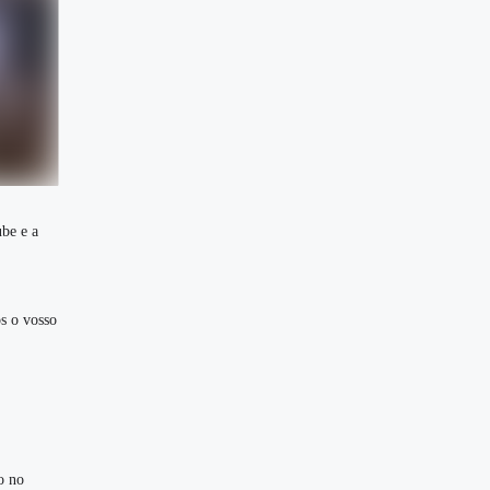
ube e a
s o vosso
o no