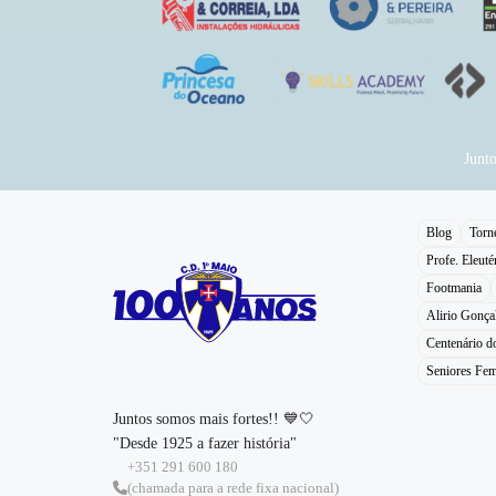
Junt
Blog
Torn
Profe. Eleuté
Footmania
Alirio Gonça
Centenário 
Seniores Fem
Juntos somos mais fortes!! 💙🤍
"Desde 1925 a fazer história"
+351 291 600 180
(chamada para a rede fixa nacional)