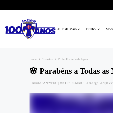
CD 1º de Maio
Futebol
Moda
Home
Torneios
Profe. Eleutério de Aguiar
🌸 Parabéns a Todas as 
BRUNO AZEVEDO | MKT 1º DE MAIO
1 ano ago
470,0 Vi