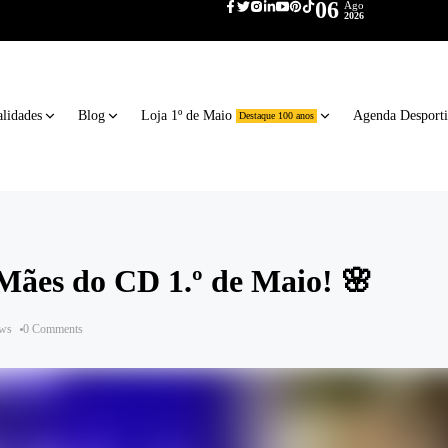
06
Ago
2026
lidades
Blog
Loja 1º de Maio
Agenda Desport
Destaque 100 anos
Mães do CD 1.º de Maio! 🌸
ews
0 Comments