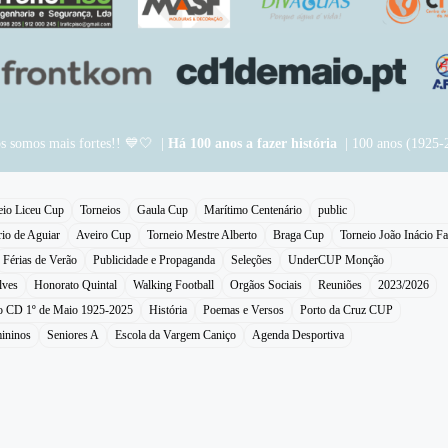
os somos mais fortes!! 💙🤍 |
Há 100 anos a fazer história
| 100 anos (1925-
eio Liceu Cup
Torneios
Gaula Cup
Marítimo Centenário
public
rio de Aguiar
Aveiro Cup
Torneio Mestre Alberto
Braga Cup
Torneio João Inácio Fa
Férias de Verão
Publicidade e Propaganda
Seleções
UnderCUP Monção
lves
Honorato Quintal
Walking Football
Orgãos Sociais
Reuniões
2023/2026
do CD 1º de Maio 1925-2025
História
Poemas e Versos
Porto da Cruz CUP
ininos
Seniores A
Escola da Vargem Caniço
Agenda Desportiva