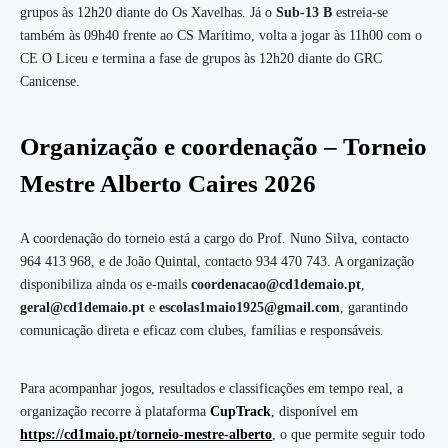
grupos às 12h20 diante do Os Xavelhas. Já o
Sub-13 B
estreia-se
também às 09h40 frente ao CS Marítimo, volta a jogar às 11h00 com o
CE O Liceu e termina a fase de grupos às 12h20 diante do GRC
Canicense.
Organização e coordenação
– Torneio
Mestre Alberto Caires 2026
A coordenação do torneio está a cargo do Prof. Nuno Silva, contacto
964 413 968, e de João Quintal, contacto 934 470 743. A organização
disponibiliza ainda os e-mails
coordenacao@cd1demaio.pt
,
geral@cd1demaio.pt
e
escolas1maio1925@gmail.com
, garantindo
comunicação direta e eficaz com clubes, famílias e responsáveis.
Para acompanhar jogos, resultados e classificações em tempo real, a
organização recorre à plataforma
CupTrack
, disponível em
https://cd1maio.pt/torneio-mestre-alberto
, o que permite seguir todo