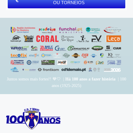
OU TORNEIOS
Juntos somos mais fortes!! 💙🤍 |
Há 100 anos a fazer história
| 100
anos (1925-2025)