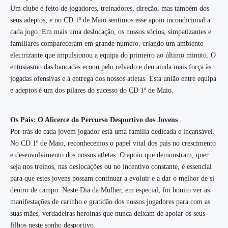
Um clube é feito de jogadores, treinadores, direção, mas também dos
seus adeptos, e no CD 1º de Maio sentimos esse apoio incondicional a
cada jogo. Em mais uma deslocação, os nossos sócios, simpatizantes e
familiares compareceram em grande número, criando um ambiente
electrizante que impulsionou a equipa do primeiro ao último minuto. O
entusiasmo das bancadas ecoou pelo relvado e deu ainda mais força às
jogadas ofensivas e à entrega dos nossos atletas. Esta união entre equipa
e adeptos é um dos pilares do sucesso do CD 1º de Maio.
Os Pais: O Alicerce do Percurso Desportivo dos Jovens
Por trás de cada jovem jogador está uma família dedicada e incansável.
No CD 1º de Maio, reconhecemos o papel vital dos pais no crescimento
e desenvolvimento dos nossos atletas. O apoio que demonstram, quer
seja nos treinos, nas deslocações ou no incentivo constante, é essencial
para que estes jovens possam continuar a evoluir e a dar o melhor de si
dentro de campo. Neste Dia da Mulher, em especial, foi bonito ver as
manifestações de carinho e gratidão dos nossos jogadores para com as
suas mães, verdadeiras heroínas que nunca deixam de apoiar os seus
filhos neste sonho desportivo.