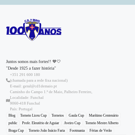
Juntos somos mais fortes!! 💙🤍
"Desde 1925 a fazer história"
+351 291 600 180
(chamada para a rede fixa nacional)
E-mail: geral@cd1demaio.pt
Caminho do Campo 1.º de Maio, Palheiro Ferreiro,
Localidade: Funchal
9060-418 Funchal
País: Portugal
Blog
Torneio Liceu Cup
Torneios
Gaula Cup
Marítimo Centenário
public
Profe. Eleutério de Aguiar
Aveiro Cup
Torneio Mestre Alberto
Braga Cup
Torneio João Inácio Faria
Footmania
Férias de Verão