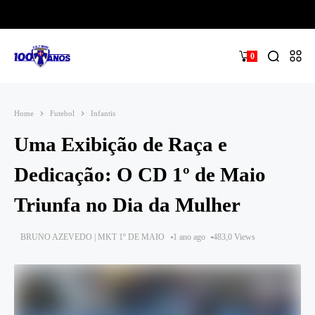
0
Home
Futebol
Infantis
Uma Exibição de Raça e
Dedicação: O CD 1º de Maio
Triunfa no Dia da Mulher
BRUNO AZEVEDO | MKT 1º DE MAIO
1 ano ago
483,0 Views