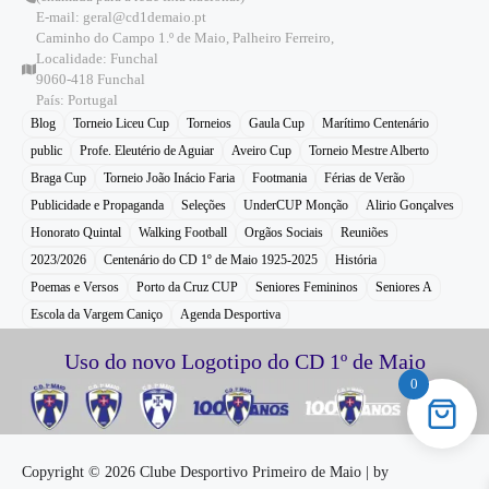
E-mail: geral@cd1demaio.pt
Caminho do Campo 1.º de Maio, Palheiro Ferreiro,
Localidade: Funchal
9060-418 Funchal
País: Portugal
Blog
Torneio Liceu Cup
Torneios
Gaula Cup
Marítimo Centenário
public
Profe. Eleutério de Aguiar
Aveiro Cup
Torneio Mestre Alberto
Braga Cup
Torneio João Inácio Faria
Footmania
Férias de Verão
Publicidade e Propaganda
Seleções
UnderCUP Monção
Alirio Gonçalves
Honorato Quintal
Walking Football
Orgãos Sociais
Reuniões
2023/2026
Centenário do CD 1º de Maio 1925-2025
História
Poemas e Versos
Porto da Cruz CUP
Seniores Femininos
Seniores A
Escola da Vargem Caniço
Agenda Desportiva
Uso do novo Logotipo do CD 1º de Maio
0
Copyright © 2026 Clube Desportivo Primeiro de Maio | by