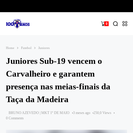
0
Home
Futebol
Juniores
Juniores Sub-19 vencem o
Carvalheiro e garantem
presença nas meias-finais da
Taça da Madeira
BRUNO AZEVEDO | MKT 1º DE MAIO
3 meses ago
250,0 Views
0 Comments