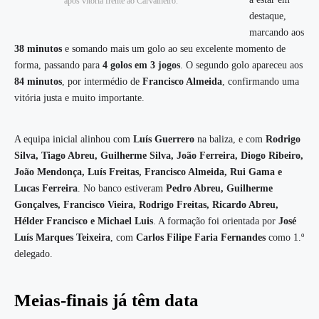
após vitória frente ao Carvalheiro.
destaque,
marcando aos
38 minutos
e somando mais um golo ao seu excelente momento de
forma, passando para
4 golos em 3 jogos
. O segundo golo apareceu aos
84 minutos
, por intermédio de
Francisco Almeida
, confirmando uma
vitória justa e muito importante.
A equipa inicial alinhou com
Luís Guerrero
na baliza, e com
Rodrigo
Silva, Tiago Abreu, Guilherme Silva, João Ferreira, Diogo Ribeiro,
João Mendonça, Luís Freitas, Francisco Almeida, Rui Gama e
Lucas Ferreira
. No banco estiveram
Pedro Abreu, Guilherme
Gonçalves, Francisco Vieira, Rodrigo Freitas, Ricardo Abreu,
Hélder Francisco e Michael Luis
. A formação foi orientada por
José
Luís Marques Teixeira
, com
Carlos Filipe Faria Fernandes
como 1.º
delegado.
Meias-finais já têm data