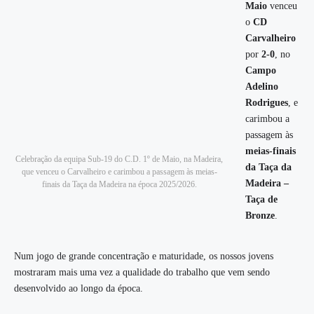
Maio
venceu
o
CD
Carvalheiro
por
2-0
, no
Campo
Adelino
Rodrigues
, e
carimbou a
passagem às
meias-finais
Celebração da equipa Sub-19 do C.D. 1º de Maio, na Madeira,
da Taça da
que venceu o Carvalheiro e carimbou a passagem às meias-
Madeira –
finais da Taça da Madeira na época 2025/2026.
Taça de
Bronze
.
Num jogo de grande concentração e maturidade, os nossos jovens
mostraram mais uma vez a qualidade do trabalho que vem sendo
desenvolvido ao longo da época.