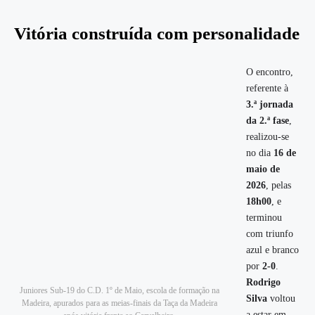
Vitória construída com personalidade
O encontro,
referente à
3.ª jornada
da 2.ª fase
,
realizou-se
no dia
16 de
maio de
2026
, pelas
18h00
, e
terminou
com triunfo
azul e branco
por
2-0
.
Rodrigo
Juniores Sub-19 do C.D. 1º de Maio, escola de formação na
Silva
voltou
Madeira, apurados para as meias-finais da Taça da Madeira
a estar em