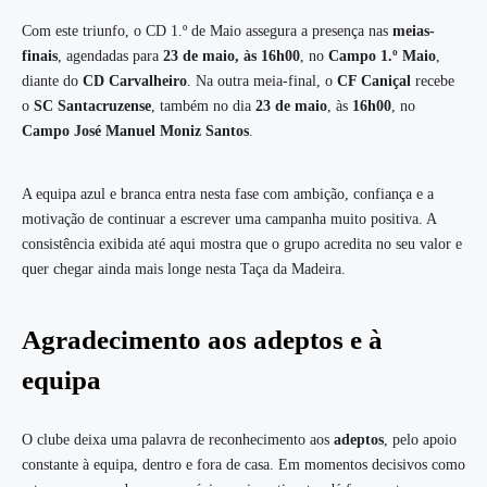
Com este triunfo, o CD 1.º de Maio assegura a presença nas
meias-
finais
, agendadas para
23 de maio, às 16h00
, no
Campo 1.º Maio
,
diante do
CD Carvalheiro
. Na outra meia-final, o
CF Caniçal
recebe
o
SC Santacruzense
, também no dia
23 de maio
, às
16h00
, no
Campo José Manuel Moniz Santos
.
A equipa azul e branca entra nesta fase com ambição, confiança e a
motivação de continuar a escrever uma campanha muito positiva. A
consistência exibida até aqui mostra que o grupo acredita no seu valor e
quer chegar ainda mais longe nesta Taça da Madeira.
Agradecimento aos adeptos e à
equipa
O clube deixa uma palavra de reconhecimento aos
adeptos
, pelo apoio
constante à equipa, dentro e fora de casa. Em momentos decisivos como