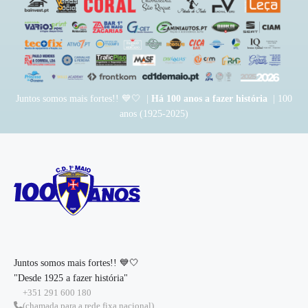
Juntos somos mais fortes!! 💙🤍 |
Há 100 anos a fazer história
| 100
anos (1925-2025)
Juntos somos mais fortes!! 💙🤍
"Desde 1925 a fazer história"
+351 291 600 180
(chamada para a rede fixa nacional)