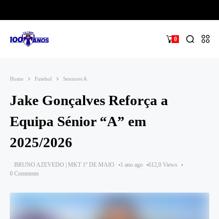
0
Home
Futebol
Seniores A
Jake Gonçalves Reforça a
Equipa Sénior “A” em
2025/2026
BRUNO AZEVEDO | MKT 1º DE MAIO
1 ano ago
612,0 Views
0 Comments