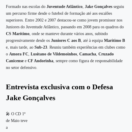
Formado nas escolas do
Juventude Atlântico
,
Jake Gonçalves
seguiu
um percurso firme desde o futebol de formação até aos escalões
superiores. Entre 2002 e 2007 destacou-se como jovem promissor nos
Juniores do Juventude Atlântico, passando em 2008 para os quadros do
CS Marítimo
, onde se manteve durante vários anos, subindo
progressivamente desde os
Juniores C aos B
, até à equipa
Marítimo B
e, mais tarde, ao
Sub-23
. Reuniu também experiências em clubes como
o
Amora FC
,
Lusitano de Vildemoinhos
,
Camacha
,
Cruzado
Canicense
e
CF Andorinha
, sempre como figura de responsabilidade
no setor defensivo.
Entrevista exclusiva com o Defesa
Jake Gonçalves
🎤 O CD 1º
de Maio teve
a