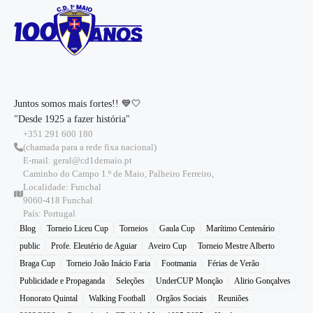
Juntos somos mais fortes!! 💙🤍
"Desde 1925 a fazer história"
+351 291 600 180
(chamada para a rede fixa nacional)
E-mail: geral@cd1demaio.pt
Caminho do Campo 1.º de Maio, Palheiro Ferreiro,
Localidade: Funchal
9060-418 Funchal
País: Portugal
Blog
Torneio Liceu Cup
Torneios
Gaula Cup
Marítimo Centenário
public
Profe. Eleutério de Aguiar
Aveiro Cup
Torneio Mestre Alberto
Braga Cup
Torneio João Inácio Faria
Footmania
Férias de Verão
Publicidade e Propaganda
Seleções
UnderCUP Monção
Alirio Gonçalves
Honorato Quintal
Walking Football
Orgãos Sociais
Reuniões