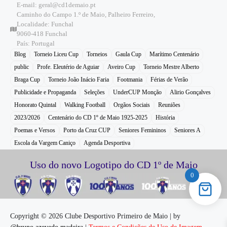
E-mail: geral@cd1demaio.pt
Caminho do Campo 1.º de Maio, Palheiro Ferreiro,
Localidade: Funchal
9060-418 Funchal
País: Portugal
Blog
Torneio Liceu Cup
Torneios
Gaula Cup
Marítimo Centenário
public
Profe. Eleutério de Aguiar
Aveiro Cup
Torneio Mestre Alberto
Braga Cup
Torneio João Inácio Faria
Footmania
Férias de Verão
Publicidade e Propaganda
Seleções
UnderCUP Monção
Alirio Gonçalves
Honorato Quintal
Walking Football
Orgãos Sociais
Reuniões
2023/2026
Centenário do CD 1º de Maio 1925-2025
História
Poemas e Versos
Porto da Cruz CUP
Seniores Femininos
Seniores A
Escola da Vargem Caniço
Agenda Desportiva
Uso do novo Logotipo do CD 1º de Maio
0
Copyright © 2026 Clube Desportivo Primeiro de Maio | by