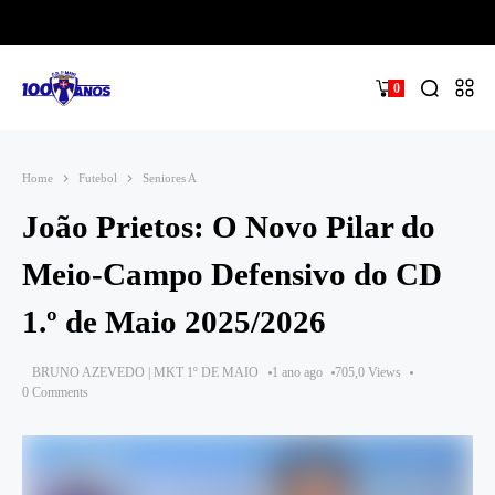
0
Home
Futebol
Seniores A
João Prietos: O Novo Pilar do
Meio-Campo Defensivo do CD
1.º de Maio 2025/2026
BRUNO AZEVEDO | MKT 1º DE MAIO
1 ano ago
705,0 Views
0 Comments