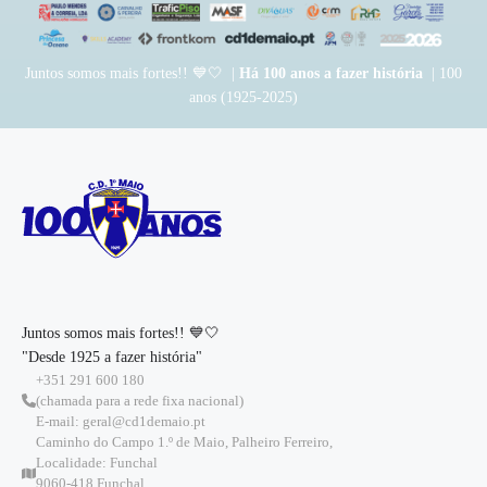
Juntos somos mais fortes!! 💙🤍 |
Há 100 anos a fazer história
| 100
anos (1925-2025)
Juntos somos mais fortes!! 💙🤍
"Desde 1925 a fazer história"
+351 291 600 180
(chamada para a rede fixa nacional)
E-mail: geral@cd1demaio.pt
Caminho do Campo 1.º de Maio, Palheiro Ferreiro,
Localidade: Funchal
9060-418 Funchal