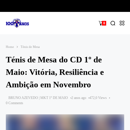
0
Home
Ténis de Mesa
Ténis de Mesa do CD 1º de
Maio: Vitória, Resiliência e
Ambição em Novembro
BRUNO AZEVEDO | MKT 1º DE MAIO
2 anos ago
472,0 Views
0 Comments