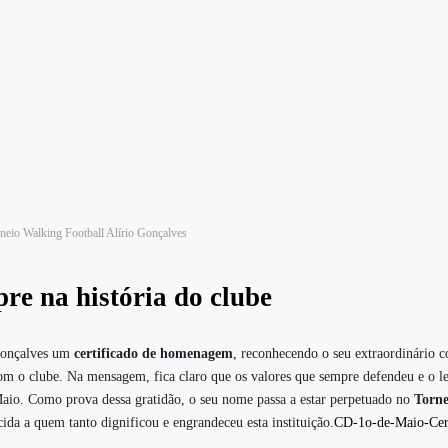
neio Walking Football Alírio Gonçalves
re na história do clube
 Gonçalves um
certificado de homenagem
, reconhecendo o seu extraordinário c
com o clube. Na mensagem, fica claro que os valores que sempre defendeu e o l
Maio. Como prova dessa gratidão, o seu nome passa a estar perpetuado no
Torne
da a quem tanto dignificou e engrandeceu esta instituição.
CD-1o-de-Maio-Cert