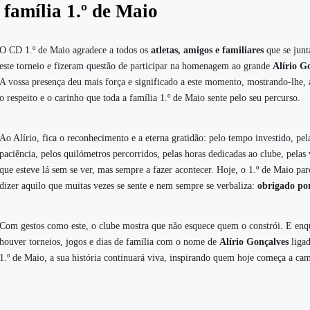
 família 1.º de Maio
O CD 1.º de Maio agradece a todos os
atletas, amigos e familiares
que se junt
este torneio e fizeram questão de participar na homenagem ao grande
Alírio G
A vossa presença deu mais força e significado a este momento, mostrando-lhe, 
o respeito e o carinho que toda a família 1.º de Maio sente pelo seu percurso.
Ao Alírio, fica o reconhecimento e a eterna gratidão: pelo tempo investido, pel
paciência, pelos quilómetros percorridos, pelas horas dedicadas ao clube, pelas
que esteve lá sem se ver, mas sempre a fazer acontecer. Hoje, o 1.º de Maio pa
dizer aquilo que muitas vezes se sente e nem sempre se verbaliza:
obrigado po
Com gestos como este, o clube mostra que não esquece quem o constrói. E enq
houver torneios, jogos e dias de família com o nome de
Alírio Gonçalves
liga
1.º de Maio, a sua história continuará viva, inspirando quem hoje começa a ca