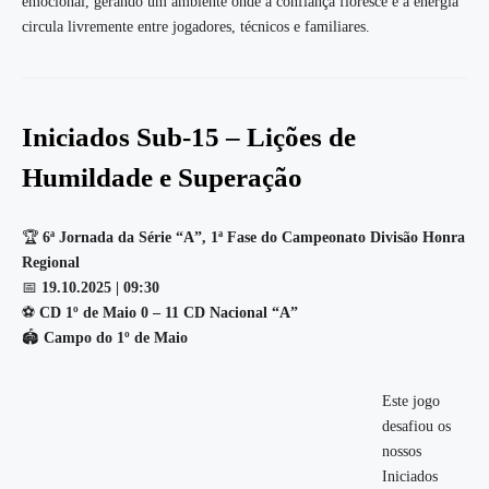
emocional, gerando um ambiente onde a confiança floresce e a energia
circula livremente entre jogadores, técnicos e familiares.
Iniciados Sub-15 – Lições de
Humildade e Superação
🏆
6ª Jornada da Série “A”, 1ª Fase do Campeonato Divisão Honra
Regional
📅
19.10.2025 | 09:30
⚽
CD 1º de Maio 0 – 11 CD Nacional “A”
🏟️
Campo do 1º de Maio
Este jogo
desafiou os
nossos
Iniciados