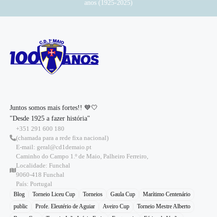
anos (1925-2025)
Juntos somos mais fortes!! 💙🤍
"Desde 1925 a fazer história"
+351 291 600 180
(chamada para a rede fixa nacional)
E-mail: geral@cd1demaio.pt
Caminho do Campo 1.º de Maio, Palheiro Ferreiro,
Localidade: Funchal
9060-418 Funchal
País: Portugal
Blog
Torneio Liceu Cup
Torneios
Gaula Cup
Marítimo Centenário
public
Profe. Eleutério de Aguiar
Aveiro Cup
Torneio Mestre Alberto