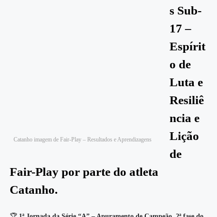
s Sub-
17 –
Espírit
o de
Luta e
Resiliê
ncia e
Lição
Catanho imagem de Fair-Play – Resultados e Aprendizagens
de
Fair-Play por parte do atleta
Catanho.
🏆
1ª Jornada da Série “A” – Apuramento de Campeão, 2ª fase do