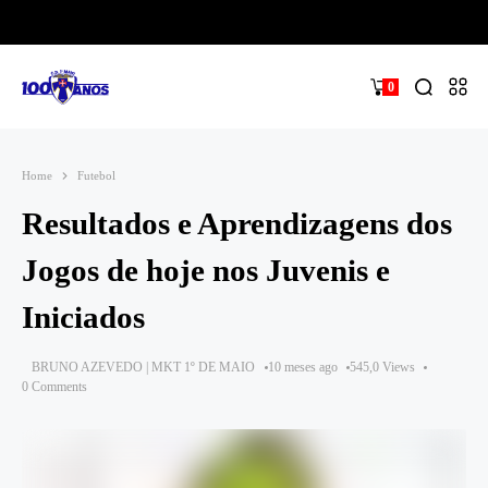
0
Home
Futebol
Resultados e Aprendizagens dos
Jogos de hoje nos Juvenis e
Iniciados
BRUNO AZEVEDO | MKT 1º DE MAIO
10 meses ago
545,0 Views
0 Comments