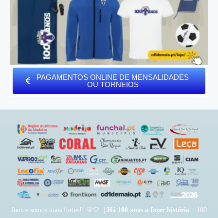
PAGAMENTOS ONLINE DE MENSALIDADES
OU TORNEIOS
Juntos somos mais fortes!! 💙🤍 |
Há 100 anos a fazer história
| 100