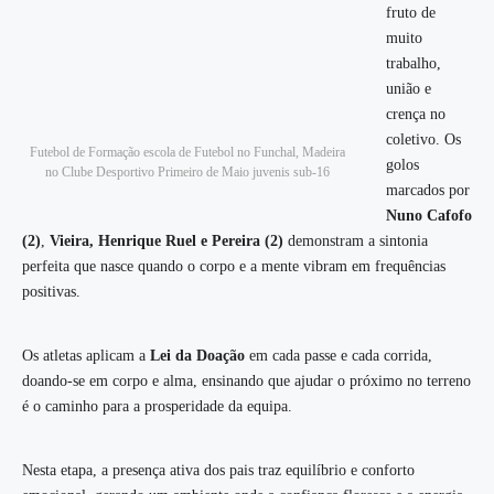
fruto de
muito
trabalho,
união e
crença no
coletivo. Os
Futebol de Formação escola de Futebol no Funchal, Madeira
golos
no Clube Desportivo Primeiro de Maio juvenis sub-16
marcados por
Nuno Cafofo
(2)
,
Vieira, Henrique Ruel e Pereira (2)
demonstram a sintonia
perfeita que nasce quando o corpo e a mente vibram em frequências
positivas.
Os atletas aplicam a
Lei da Doação
em cada passe e cada corrida,
doando-se em corpo e alma, ensinando que ajudar o próximo no terreno
é o caminho para a prosperidade da equipa.
Nesta etapa, a presença ativa dos pais traz equilíbrio e conforto