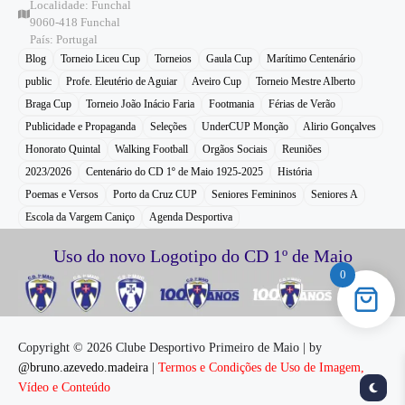
Localidade: Funchal
9060-418 Funchal
País: Portugal
Blog
Torneio Liceu Cup
Torneios
Gaula Cup
Marítimo Centenário
public
Profe. Eleutério de Aguiar
Aveiro Cup
Torneio Mestre Alberto
Braga Cup
Torneio João Inácio Faria
Footmania
Férias de Verão
Publicidade e Propaganda
Seleções
UnderCUP Monção
Alirio Gonçalves
Honorato Quintal
Walking Football
Orgãos Sociais
Reuniões
2023/2026
Centenário do CD 1º de Maio 1925-2025
História
Poemas e Versos
Porto da Cruz CUP
Seniores Femininos
Seniores A
Escola da Vargem Caniço
Agenda Desportiva
Uso do novo Logotipo do CD 1º de Maio
0
Copyright © 2026 Clube Desportivo Primeiro de Maio | by
@bruno.azevedo.madeira
|
Termos e Condições de Uso de Imagem,
Vídeo e Conteúdo